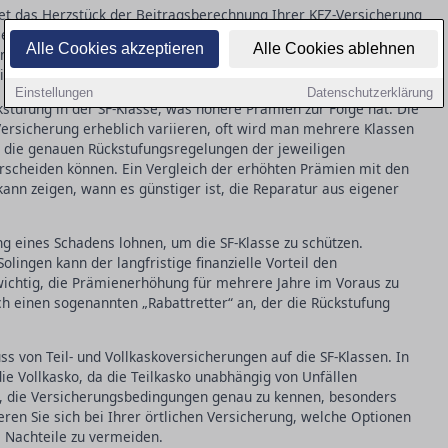
ldet das Herzstück der Beitragsberechnung Ihrer KFZ-Versicherung
Sie unfallfrei gefahren sind. Je länger dieser Zeitraum, desto
Alle Cookies akzeptieren
Alle Cookies ablehnen
m neuen Vertrag werden Sie meist in die SF-Klasse 0 eingestuft,
blichen Prämienreduktionen führen können.
Einstellungen
Datenschutzerklärung
stufung in der SF-Klasse, was höhere Prämien zur Folge hat. Die
Versicherung erheblich variieren, oft wird man mehrere Klassen
am, die genauen Rückstufungsregelungen der jeweiligen
erscheiden können. Ein Vergleich der erhöhten Prämien mit den
ann zeigen, wann es günstiger ist, die Reparatur aus eigener
ung eines Schadens lohnen, um die SF-Klasse zu schützen.
olingen kann der langfristige finanzielle Vorteil den
wichtig, die Prämienerhöhung für mehrere Jahre im Voraus zu
h einen sogenannten „Rabattretter“ an, der die Rückstufung
uss von Teil- und Vollkaskoversicherungen auf die SF-Klassen. In
 die Vollkasko, da die Teilkasko unabhängig von Unfällen
d, die Versicherungsbedingungen genau zu kennen, besonders
eren Sie sich bei Ihrer örtlichen Versicherung, welche Optionen
e Nachteile zu vermeiden.