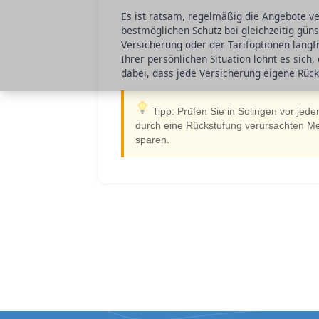
Es ist ratsam, regelmäßig die Angebote ve
bestmöglichen Schutz bei gleichzeitig gün
Versicherung oder der Tarifoptionen lang
Ihrer persönlichen Situation lohnt es sich
dabei, dass jede Versicherung eigene Rück
Tipp: Prüfen Sie in Solingen vor jed
durch eine Rückstufung verursachten Meh
sparen.