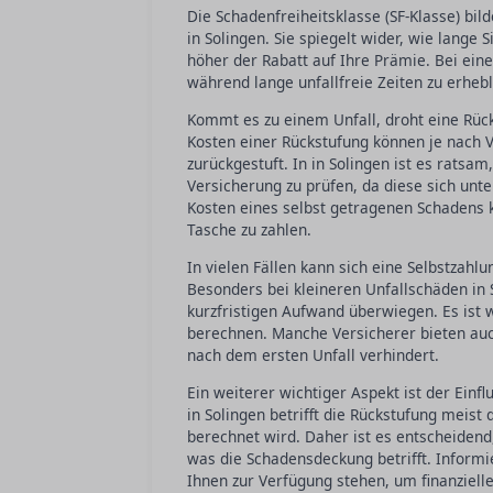
Die Schadenfreiheitsklasse (SF-Klasse) bi
in Solingen. Sie spiegelt wider, wie lange 
höher der Rabatt auf Ihre Prämie. Bei eine
während lange unfallfreie Zeiten zu erhe
Kommt es zu einem Unfall, droht eine Rück
Kosten einer Rückstufung können je nach 
zurückgestuft. In in Solingen ist es rats
Versicherung zu prüfen, da diese sich unt
Kosten eines selbst getragenen Schadens k
Tasche zu zahlen.
In vielen Fällen kann sich eine Selbstzahl
Besonders bei kleineren Unfallschäden in S
kurzfristigen Aufwand überwiegen. Es ist 
berechnen. Manche Versicherer bieten auc
nach dem ersten Unfall verhindert.
Ein weiterer wichtiger Aspekt ist der Einfl
in Solingen betrifft die Rückstufung meist
berechnet wird. Daher ist es entscheiden
was die Schadensdeckung betrifft. Informi
Ihnen zur Verfügung stehen, um finanziell