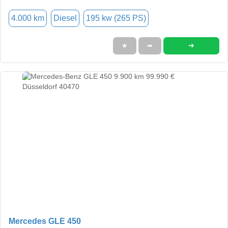
4.000 km
Diesel
195 kw (265 PS)
➜
★
➦
Mercedes GLE 450