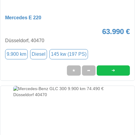
Mercedes E 220
63.990 €
Düsseldorf, 40470
9.900 km
Diesel
145 kw (197 PS)
➜
★
➦