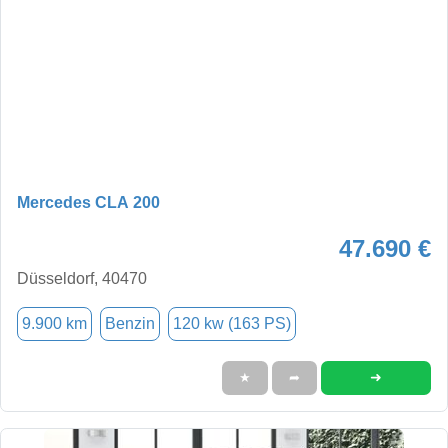
Mercedes CLA 200
47.690 €
Düsseldorf, 40470
9.900 km
Benzin
120 kw (163 PS)
➜
★
➦