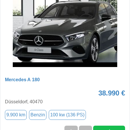
Mercedes A 180
38.990 €
Düsseldorf, 40470
9.900 km
Benzin
100 kw (136 PS)