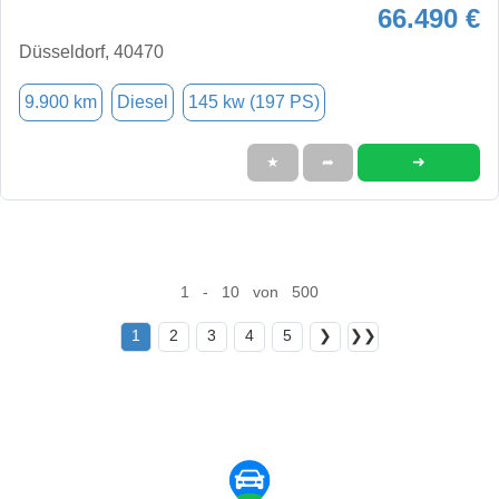
66.490 €
Düsseldorf, 40470
9.900 km
Diesel
145 kw (197 PS)
➜
★
➦
1 - 10 von 500
1
2
3
4
5
❯
❯❯