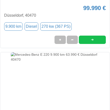
99.990 €
Düsseldorf, 40470
9.900 km
Diesel
270 kw (367 PS)
➜
★
➦