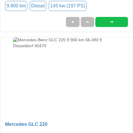
9.900 km
Diesel
145 kw (197 PS)
➜
★
➦
Mercedes GLC 220