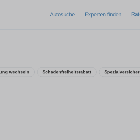
Rat
Autosuche
Experten finden
rung wechseln
Schadenfreiheitsrabatt
Spezialversiche