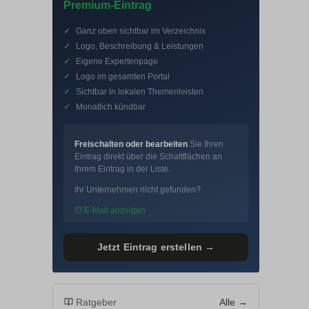
Premium-Eintrag
✓
Ganz oben sichtbar im Verzeichnis
✓
Logo, Beschreibung & Leistungen
✓
Eigene Expertenpage
✓
Logo im gesamten Portal
✓
Sichtbar in lokalen Themenleisten
✓
Monatlich kündbar
Freischalten oder bearbeiten
Sie Ihren
Eintrag direkt über die Schaltflächen an
Ihrem Eintrag in der Liste.
Ihr Unternehmen nicht gefunden?
E-Mail anzeigen
Jetzt Eintrag erstellen →
Ratgeber
Alle →