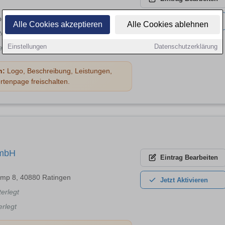
dstr. 23, 42549 Velbert
Jetzt
Aktivieren
Alle Cookies akzeptieren
Alle Cookies ablehnen
terlegt
Einstellungen
Datenschutzerklärung
erlegt
n:
Logo, Beschreibung, Leistungen,
rtenpage freischalten.
GmbH
Eintrag
Bearbeiten
amp 8, 40880 Ratingen
Jetzt
Aktivieren
terlegt
erlegt