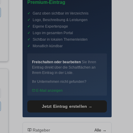
Premium-Eintrag
✓
Ganz oben sichtbar im Verzeichnis
✓
Logo, Beschreibung & Leistungen
✓
Eigene Expertenpage
✓
Logo im gesamten Portal
✓
Sichtbar in lokalen Themenleisten
✓
Monatlich kündbar
Freischalten oder bearbeiten
Sie Ihren
Eintrag direkt über die Schaltflächen an
Ihrem Eintrag in der Liste.
Ihr Unternehmen nicht gefunden?
E-Mail anzeigen
Jetzt Eintrag erstellen →
Ratgeber
Alle →