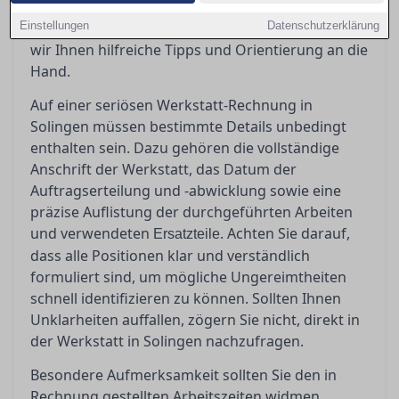
einer seriösen Rechnung zu schaffen und
Einstellungen
potenzielle Ungereimtheiten zu erkennen, geben
Datenschutzerklärung
wir Ihnen hilfreiche Tipps und Orientierung an die
Hand.
Auf einer seriösen Werkstatt-Rechnung in
Solingen müssen bestimmte Details unbedingt
enthalten sein. Dazu gehören die vollständige
Anschrift der Werkstatt, das Datum der
Auftragserteilung und -abwicklung sowie eine
präzise Auflistung der durchgeführten Arbeiten
und verwendeten
. Achten Sie darauf,
Ersatzteile
dass alle Positionen klar und verständlich
formuliert sind, um mögliche Ungereimtheiten
schnell identifizieren zu können. Sollten Ihnen
Unklarheiten auffallen, zögern Sie nicht, direkt in
der Werkstatt in Solingen nachzufragen.
Besondere Aufmerksamkeit sollten Sie den in
Rechnung gestellten Arbeitszeiten widmen.