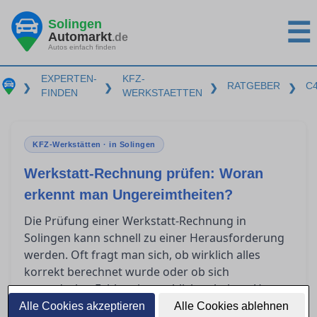
Solingen
☰
Automarkt
.de
Autos einfach finden
EXPERTEN-
KFZ-
RATGEBER
C
❯
❯
❯
❯
FINDEN
WERKSTAETTEN
KFZ-Werkstätten · in Solingen
Werkstatt-Rechnung prüfen: Woran
erkennt man Ungereimtheiten?
Die Prüfung einer Werkstatt-Rechnung in
Solingen kann schnell zu einer Herausforderung
werden. Oft fragt man sich, ob wirklich alles
korrekt berechnet wurde oder ob sich
unentdeckte Fehler eingeschlichen haben. Um
Verständnis für die wesentlichen Bestandteile
Alle Cookies akzeptieren
Alle Cookies ablehnen