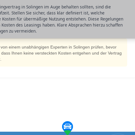
ingvertrag in Solingen im Auge behalten sollten, sind die
t. Stellen Sie sicher, dass klar definiert ist, welche
e Kosten für übermäßige Nutzung entstehen. Diese Regelungen
en Kosten des Leasings haben. Klare Absprachen hierzu schaffen
ngen zu vermeiden.
 von einem unabhängigen Experten in Solingen prüfen, bevor
r, dass Ihnen keine versteckten Kosten entgehen und der Vertrag
.