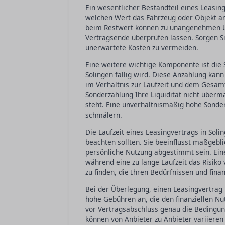
Ein wesentlicher Bestandteil eines Leasingv
welchen Wert das Fahrzeug oder Objekt am
beim Restwert können zu unangenehmen Ü
Vertragsende überprüfen lassen. Sorgen Sie
unerwartete Kosten zu vermeiden.
Eine weitere wichtige Komponente ist die 
Solingen fällig wird. Diese Anzahlung kan
im Verhältnis zur Laufzeit und dem Gesamt
Sonderzahlung Ihre Liquidität nicht übermä
steht. Eine unverhältnismäßig hohe Sonder
schmälern.
Die Laufzeit eines Leasingvertrags in Soling
beachten sollten. Sie beeinflusst maßgebl
persönliche Nutzung abgestimmt sein. Ein
während eine zu lange Laufzeit das Risiko
zu finden, die Ihren Bedürfnissen und finan
Bei der Überlegung, einen Leasingvertrag i
hohe Gebühren an, die den finanziellen Nu
vor Vertragsabschluss genau die Bedingung
können von Anbieter zu Anbieter variieren u