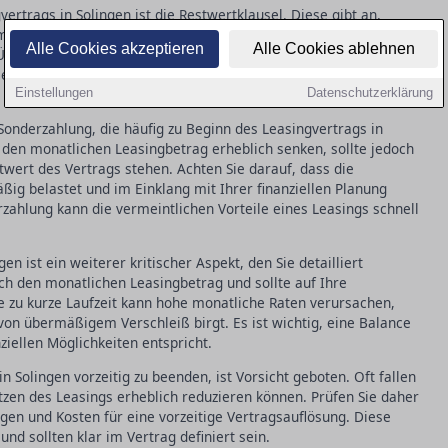
ertrags in Solingen ist die Restwertklausel. Diese gibt an,
 Ende der Vertragslaufzeit noch haben soll. Missverständnisse
Alle Cookies akzeptieren
Alle Cookies ablehnen
berraschungen führen, wenn Sie den Zustand des Objekts zum
 dafür, dass der Restwert realistisch angesetzt ist, um
Einstellungen
Datenschutzerklärung
Sonderzahlung, die häufig zu Beginn des Leasingvertrags in
n den monatlichen Leasingbetrag erheblich senken, sollte jedoch
wert des Vertrags stehen. Achten Sie darauf, dass die
ßig belastet und im Einklang mit Ihrer finanziellen Planung
zahlung kann die vermeintlichen Vorteile eines Leasings schnell
en ist ein weiterer kritischer Aspekt, den Sie detailliert
ich den monatlichen Leasingbetrag und sollte auf Ihre
e zu kurze Laufzeit kann hohe monatliche Raten verursachen,
 von übermäßigem Verschleiß birgt. Es ist wichtig, eine Balance
ziellen Möglichkeiten entspricht.
n Solingen vorzeitig zu beenden, ist Vorsicht geboten. Oft fallen
tzen des Leasings erheblich reduzieren können. Prüfen Sie daher
en und Kosten für eine vorzeitige Vertragsauflösung. Diese
nd sollten klar im Vertrag definiert sein.