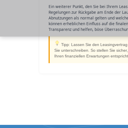
Ein weiterer Punkt, den Sie bei Ihrem Leas
Regelungen zur Rückgabe am Ende der Laufzei
Abnutzungen als normal gelten und welch
können erheblichen Einfluss auf die final
Transparenz und helfen, böse Überraschu
Tipp: Lassen Sie den Leasingvertrag
Sie unterschreiben. So stellen Sie siche
Ihren finanziellen Erwartungen entspricht