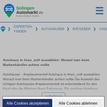
Solingen
☰
Automarkt
.de
Autos einfach finden
EXPERTEN-
❯
❯
AUTOHÄUSER
❯
RATGEBER
❯
C49
FINDEN
Autohaus in #seo_ort# auswählen: Worauf man beim
Markenhändler achten sollte
Autohäuser · #replacements# Autohaus in #seo_ort# auswählen:
Worauf man beim Markenhändler achten sollte Die Auswahl des
richtigen Autohauses #replacements# ist entscheidend für den
Kauf oder die Wartung Ihres Fahrzeugs. Ein seriöses Autohaus
zeichnet sich durch Transparenz, Fachkompetenz und
weiterlesen
Zuverlässigkeit aus. Doch wie unterscheidet man zwischen einem
Vertragshändler, autorisierten Servicepartnern und freien
Alle Cookies akzeptieren
Alle Cookies ablehnen