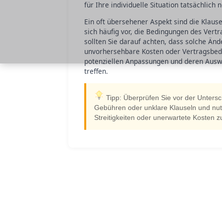
für Ihre individuelle Situation tatsächlich
Ein oft übersehener Aspekt sind die Klaus
sich häufig vor, die Bedingungen des Ver
sollten Sie darauf achten, dass solche Änd
unvorhersehbare Kosten oder Vertragsbedin
potenziellen Anpassungen und deren Auswi
treffen.
Tipp: Überprüfen Sie vor der Untersch
Gebühren oder unklare Klauseln und nut
Streitigkeiten oder unerwartete Kosten 