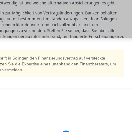
 notwendig ist und welche alternativen Absicherungen es gibt.
eln zur Möglichkeit von Vertragsänderungen. Banken behalten
trags unter bestimmten Umständen anzupassen. In in Solingen
erungen klar definiert und nachvollziehbar sind, um
gungen zu vermeiden. Stellen Sie sicher, dass Sie über alle
rkungen genau informiert sind, um fundierte Entscheidungen zu
rift in Solingen den Finanzierungsvertrag auf versteckte
zen Sie die Expertise eines unabhängigen Finanzberaters, um
zu vermeiden.