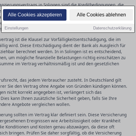
anzierungsvertrags in Solingen sind die Kreditbedingungen, die
n. Dazu gehören der Zinssatz, die Laufzeit, und eventuelle
Alle Cookies akzeptieren
Alle Cookies ablehnen
nfallen können. Es ist wichtig, dass alle Konditionen genau
 zu vermeiden. Ein fehlender oder unklarer Vertragspassus
Einstellungen
Datenschutzerklärung
rteten Kosten führen.
rtrag ist die Klausel zur Vorfälligkeitsentschädigung, die im
fällig wird. Diese Entschädigung dient der Bank als Ausgleich für
ziehbar berechnet werden. In in Solingen ist es entscheidend,
n, um mögliche finanzielle Belastungen richtig einschätzen zu
ssumme im Vertrag verhältnismäßig ist und den gesetzlichen
rufsrecht, das jedem Verbraucher zusteht. In Deutschland gilt
derer Sie den Vertrag ohne Angabe von Gründen kündigen können.
gen nicht korrekt angegeben ist, verlängert sich das
ies kann Ihnen zusätzliche Sicherheit geben, falls Sie Ihre
dere Angebote vergleichen wollen.
rung sollten im Vertrag klar definiert sein. Diese Versicherung
hergesehenen Ereignissen wie Arbeitslosigkeit oder Krankheit
, die Konditionen und Kosten genau abzuwägen, da diese oft
 sich bringen. Prüfen Sie daher sorgfältig, ob die Versicherung