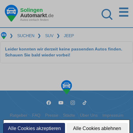
☰
Solingen
Automarkt
.de
Autos einfach finden
❯
SUCHEN
❯
SUV
❯
JEEP
Leider konnten wir derzeit keine passenden Autos finden.
Schauen Sie bald wieder vorbei!
Ratgeber
FAQ
Presse
Städte
Über Uns
Impressum
Datenschutz
Cookies
Alle Cookies akzeptieren
Alle Cookies ablehnen