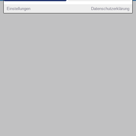
Copyright © 2000 - 2026 | 1A Infosysteme GmbH | Content by: 1a-sites-autos
Einstellungen
Datenschutzerklärung
10.08.2026