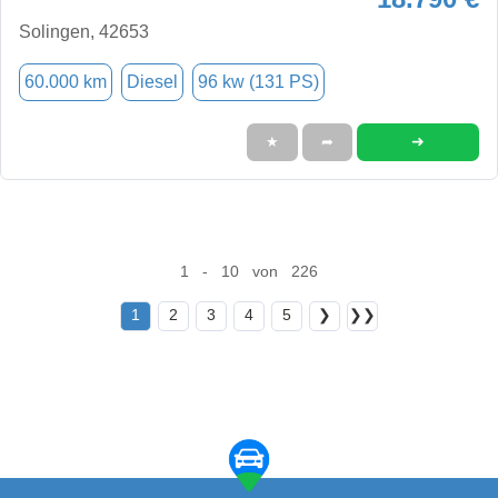
Solingen, 42653
60.000 km
Diesel
96 kw (131 PS)
➜
★
➦
1 - 10 von 226
1
2
3
4
5
❯
❯❯