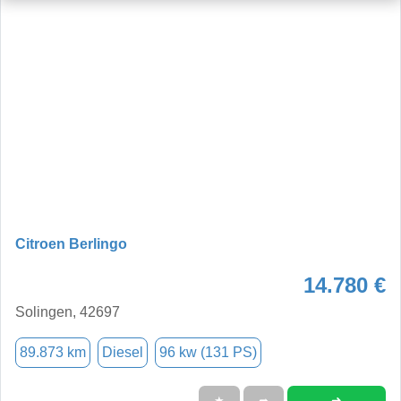
Citroen Berlingo
14.780 €
Solingen, 42697
89.873 km
Diesel
96 kw (131 PS)
➜
★
➦