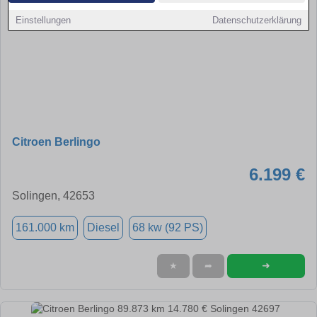
Einstellungen
Datenschutzerklärung
Citroen Berlingo
6.199 €
Solingen, 42653
161.000 km
Diesel
68 kw (92 PS)
➜
★
➦