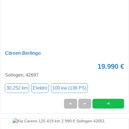
Citroen Berlingo
19.990 €
Solingen, 42697
30.252 km
Elektro
100 kw (136 PS)
➜
★
➦