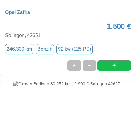
Opel Zafira
1.500 €
Solingen, 42651
246.300 km
Benzin
92 kw (125 PS)
➜
★
➦