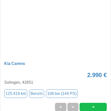
Kia Carens
2.990 €
Solingen, 42651
125.419 km
Benzin
106 kw (144 PS)
➜
★
➦