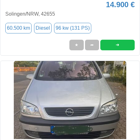
14.900 €
Solingen/NRW, 42655
60.500 km
Diesel
96 kw (131 PS)
➜
★
➦