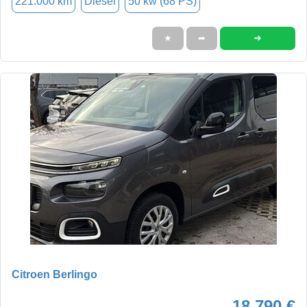
221.000 km
Diesel
50 kw (68 PS)
➜
★
➦
Citroen Berlingo
18.790 €