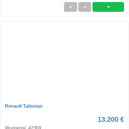
➜
★
➦
Renault Talisman
13.200 €
Wuppertal, 42369