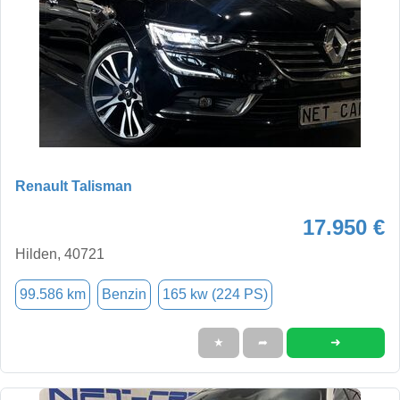
Renault Talisman
17.950 €
Hilden, 40721
99.586 km
Benzin
165 kw (224 PS)
➜
★
➦