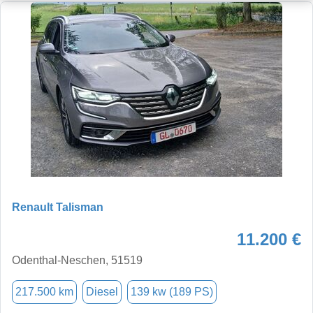
Renault Talisman
11.200 €
Odenthal-Neschen, 51519
217.500 km
Diesel
139 kw (189 PS)