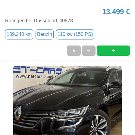
13.499 €
Ratingen bei Düsseldorf, 40878
139.240 km
Benzin
110 kw (150 PS)
➜
★
➦