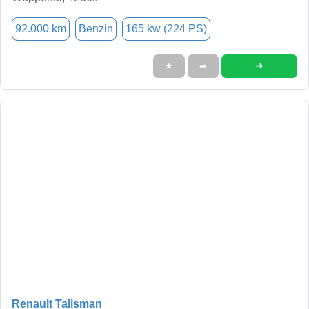
92.000 km
Benzin
165 kw (224 PS)
➜
★
➦
Renault Talisman