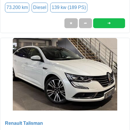
73.200 km
Diesel
139 kw (189 PS)
➜
★
➦
Renault Talisman