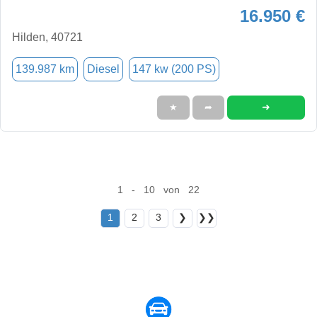
16.950 €
Hilden, 40721
139.987 km
Diesel
147 kw (200 PS)
➜
★
➦
1 - 10 von 22
1
2
3
❯
❯❯