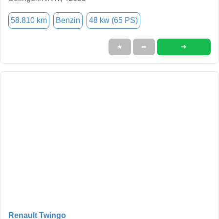
58.810 km
Benzin
48 kw (65 PS)
➜
★
➦
Renault Twingo