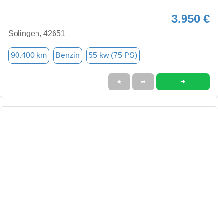
3.950 €
Solingen, 42651
90.400 km
Benzin
55 kw (75 PS)
➜
★
➦