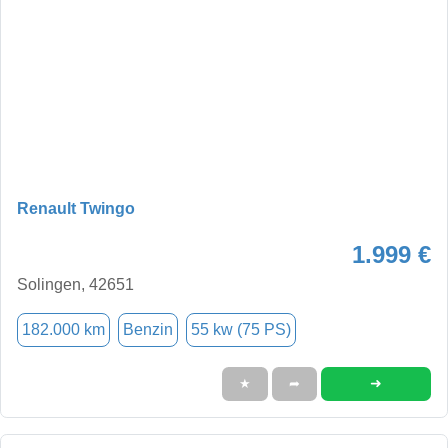
Renault Twingo
1.999 €
Solingen, 42651
182.000 km
Benzin
55 kw (75 PS)
➜
★
➦