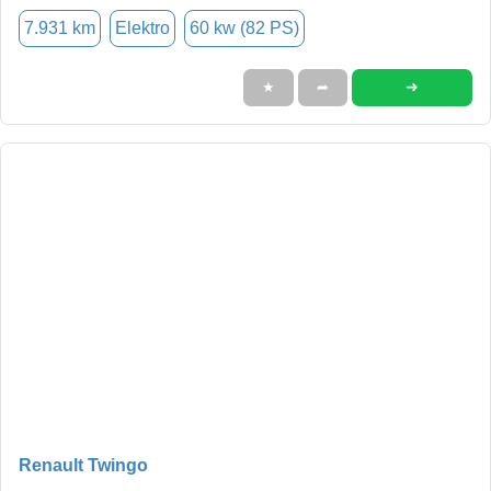
7.931 km
Elektro
60 kw (82 PS)
➜
★
➦
Renault Twingo