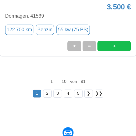
3.500 €
Dormagen, 41539
122.700 km
Benzin
55 kw (75 PS)
➜
★
➦
1 - 10 von 91
1
2
3
4
5
❯
❯❯