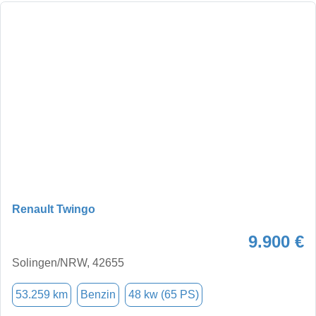
Renault Twingo
9.900 €
Solingen/NRW, 42655
53.259 km
Benzin
48 kw (65 PS)