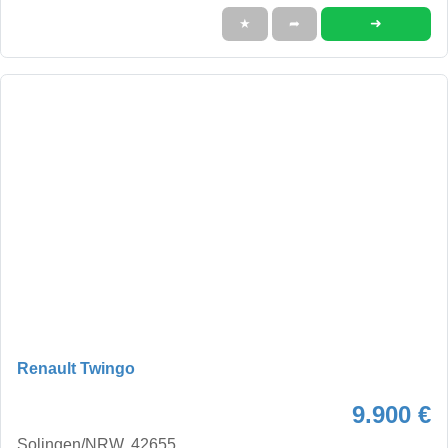
➜
★
➦
Renault Twingo
9.900 €
Solingen/NRW, 42655