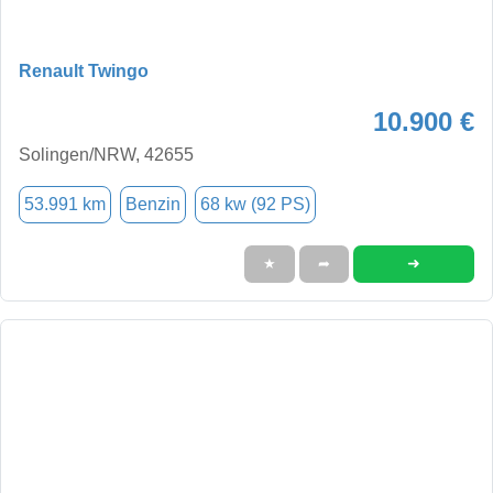
Renault Twingo
10.900 €
Solingen/NRW, 42655
53.991 km
Benzin
68 kw (92 PS)
➜
★
➦