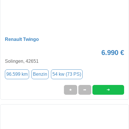
Renault Twingo
6.990 €
Solingen, 42651
96.599 km
Benzin
54 kw (73 PS)
➜
★
➦