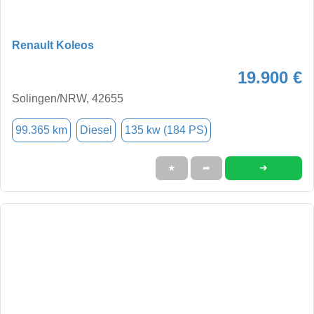
Renault Koleos
19.900 €
Solingen/NRW, 42655
99.365 km
Diesel
135 kw (184 PS)
➜
★
➦