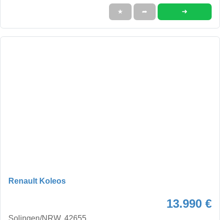
➜
★
➦
Renault Koleos
13.990 €
Solingen/NRW, 42655