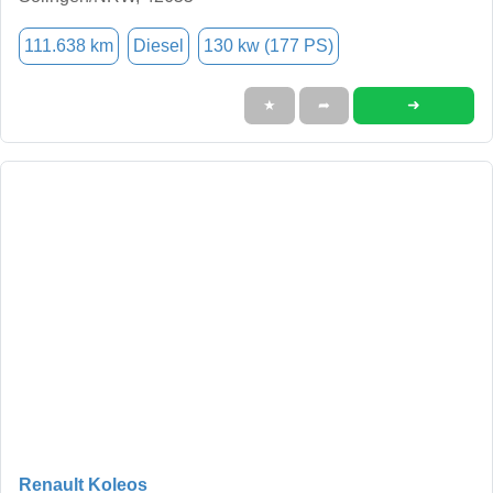
111.638 km
Diesel
130 kw (177 PS)
➜
★
➦
Renault Koleos