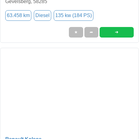
Gevelsberg, 58285
63.458 km
Diesel
135 kw (184 PS)
➜
★
➦