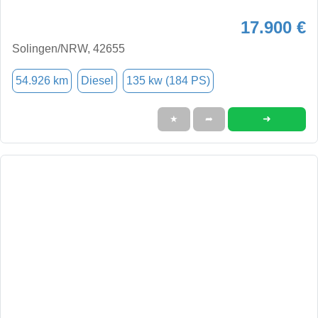
17.900 €
Solingen/NRW, 42655
54.926 km
Diesel
135 kw (184 PS)
➜
★
➦