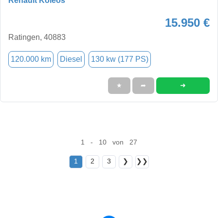
Renault Koleos
15.950 €
Ratingen, 40883
120.000 km
Diesel
130 kw (177 PS)
➜
★
➦
1 - 10 von 27
1
2
3
❯
❯❯