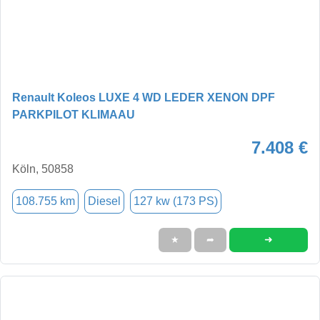
Renault Koleos LUXE 4 WD LEDER XENON DPF
PARKPILOT KLIMAAU
7.408 €
Köln, 50858
108.755 km
Diesel
127 kw (173 PS)
➜
★
➦