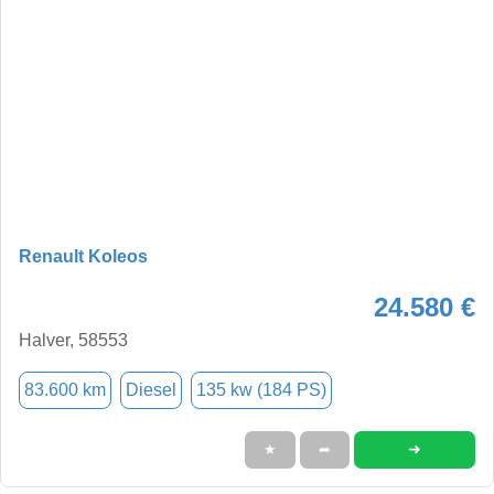
Renault Koleos
24.580 €
Halver, 58553
83.600 km
Diesel
135 kw (184 PS)
➜
★
➦