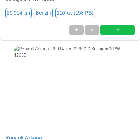
29.014 km
Benzin
116 kw (158 PS)
➜
★
➦
Renault Arkana