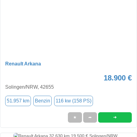
Renault Arkana
18.900 €
Solingen/NRW, 42655
51.957 km
Benzin
116 kw (158 PS)
➜
★
➦