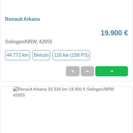
Renault Arkana
19.900 €
Solingen/NRW, 42655
44.772 km
Benzin
116 kw (158 PS)
➜
★
➦