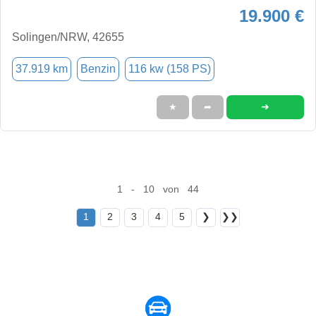
19.900 €
Solingen/NRW, 42655
37.919 km
Benzin
116 kw (158 PS)
➜
★
➦
1 - 10 von 44
1
2
3
4
5
❯
❯❯