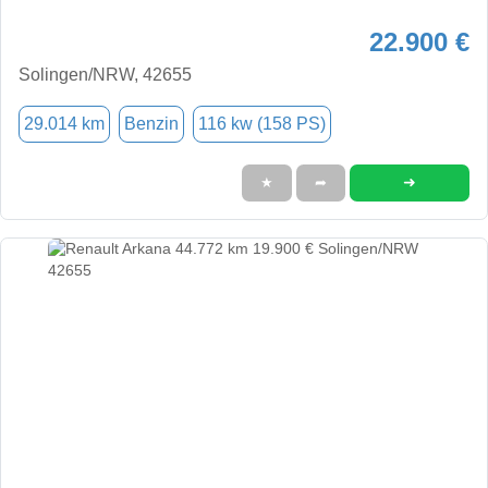
22.900 €
Solingen/NRW, 42655
29.014 km
Benzin
116 kw (158 PS)
➜
★
➦