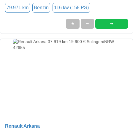
79.971 km
Benzin
116 kw (158 PS)
➜
★
➦
Renault Arkana