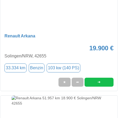
Renault Arkana
19.900 €
Solingen/NRW, 42655
33.334 km
Benzin
103 kw (140 PS)
➜
★
➦