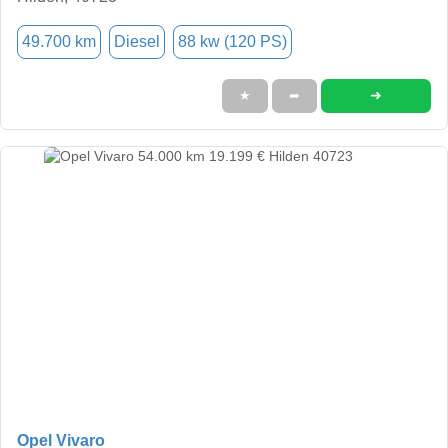
49.700 km
Diesel
88 kw (120 PS)
➜
★
➦
Opel Vivaro