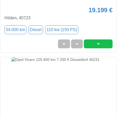
19.199 €
Hilden, 40723
54.000 km
Diesel
110 kw (150 PS)
➜
★
➦