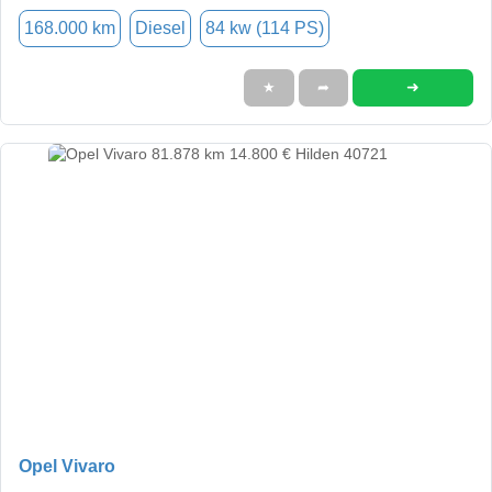
168.000 km
Diesel
84 kw (114 PS)
➜
★
➦
Opel Vivaro