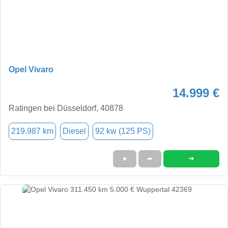
Opel Vivaro
14.999 €
Ratingen bei Düsseldorf, 40878
219.987 km
Diesel
92 kw (125 PS)
➜
★
➦