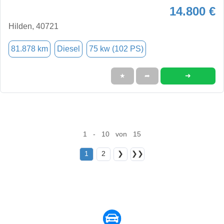
14.800 €
Hilden, 40721
81.878 km
Diesel
75 kw (102 PS)
➜
★
➦
1 - 10 von 15
1
2
❯
❯❯