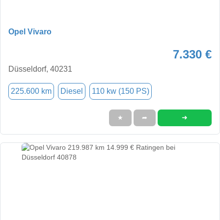
Opel Vivaro
7.330 €
Düsseldorf, 40231
225.600 km
Diesel
110 kw (150 PS)
➜
★
➦