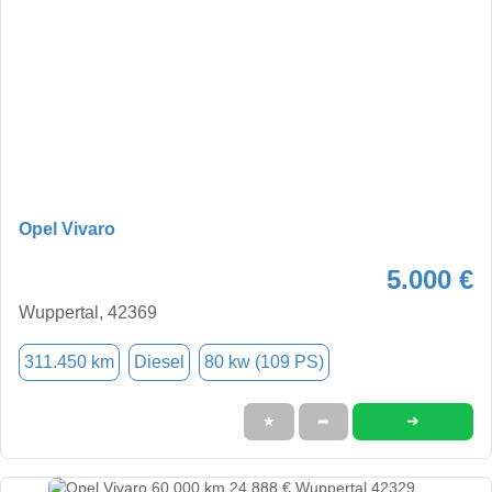
Opel Vivaro
5.000 €
Wuppertal, 42369
311.450 km
Diesel
80 kw (109 PS)
➜
★
➦