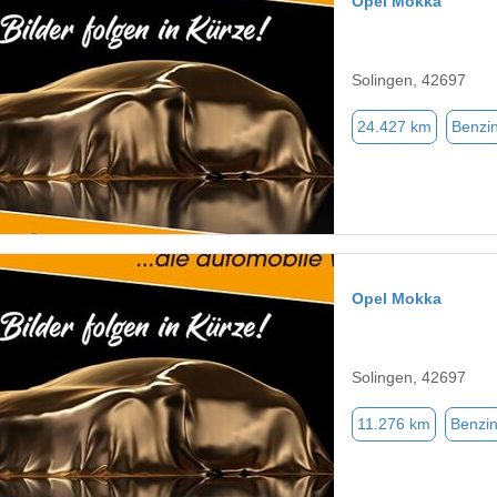
Opel Mokka
Solingen, 42697
24.427 km
Benzi
Opel Mokka
Solingen, 42697
11.276 km
Benzi