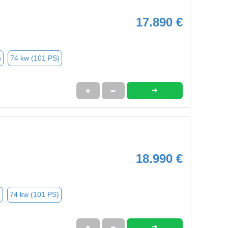
17.890 €
n
74 kw (101 PS)
➜
★
➦
18.990 €
n
74 kw (101 PS)
➜
★
➦