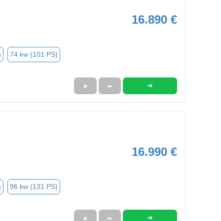
16.890 €
n
74 kw (101 PS)
➜
★
➦
16.990 €
n
96 kw (131 PS)
➜
★
➦