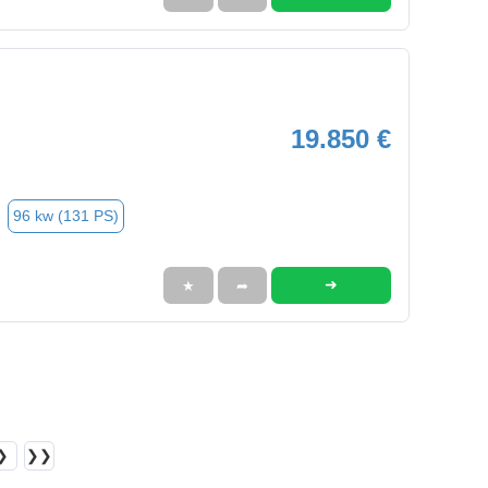
19.850 €
96 kw (131 PS)
➜
★
➦
❯
❯❯