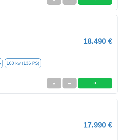
18.490 €
o
100 kw (136 PS)
➜
★
➦
17.990 €