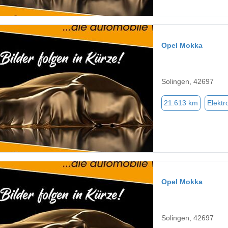
Opel Mokka
Solingen, 42697
21.613 km
Elektr
Opel Mokka
Solingen, 42697