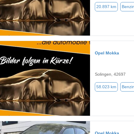
20.897 km
Benzi
Opel Mokka
Solingen, 42697
58.023 km
Benzi
Opel Mokka