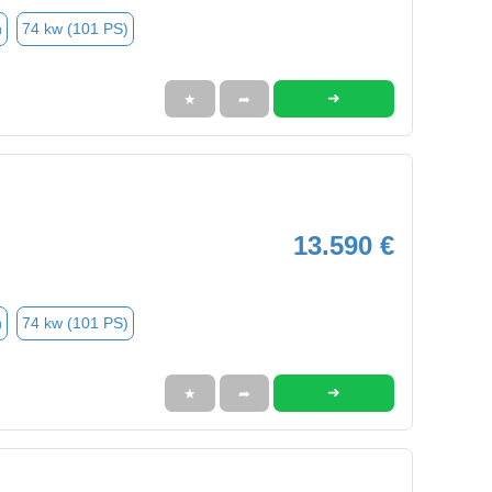
n
74 kw (101 PS)
➜
★
➦
13.590 €
n
74 kw (101 PS)
➜
★
➦