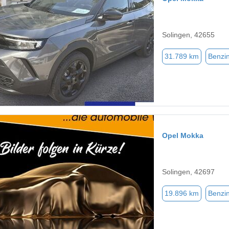
Solingen, 42655
31.789 km
Benzi
Opel Mokka
Solingen, 42697
19.896 km
Benzi