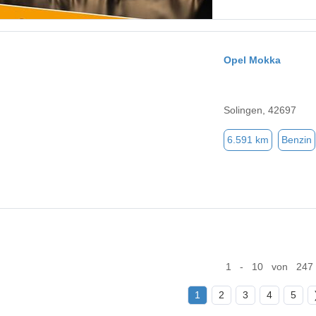
Opel Mokka
Solingen, 42697
6.591 km
Benzin
1 - 10 von 247
1
2
3
4
5