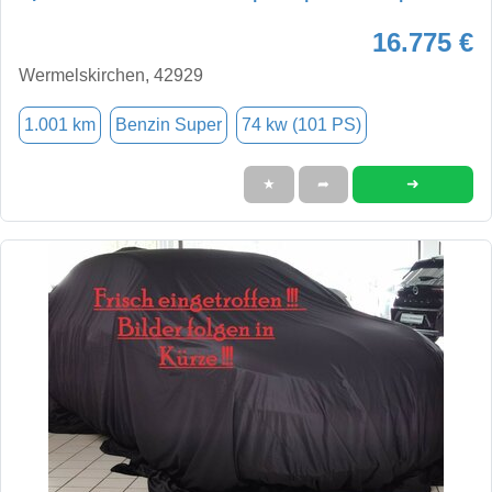
16.775 €
Wermelskirchen, 42929
1.001 km
Benzin Super
74 kw (101 PS)
➜
★
➦