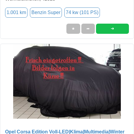
1.001 km
Benzin Super
74 kw (101 PS)
➜
★
➦
Opel Corsa Edition Voll-LED|Klima|Multimedia|Winter