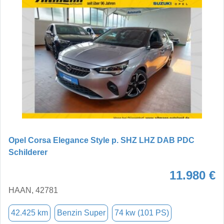
Opel Corsa Elegance Style p. SHZ LHZ DAB PDC
Schilderer
11.980 €
HAAN, 42781
42.425 km
Benzin Super
74 kw (101 PS)