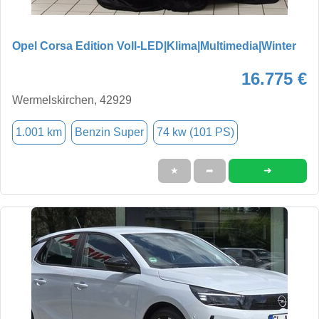
Opel Corsa Edition Voll-LED|Klima|Multimedia|Winter
16.775 €
Wermelskirchen, 42929
1.001 km
Benzin Super
74 kw (101 PS)
➜
★
➦