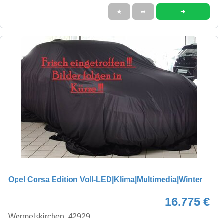
➜
★
➦
Opel Corsa Edition Voll-LED|Klima|Multimedia|Winter
16.775 €
Wermelskirchen, 42929