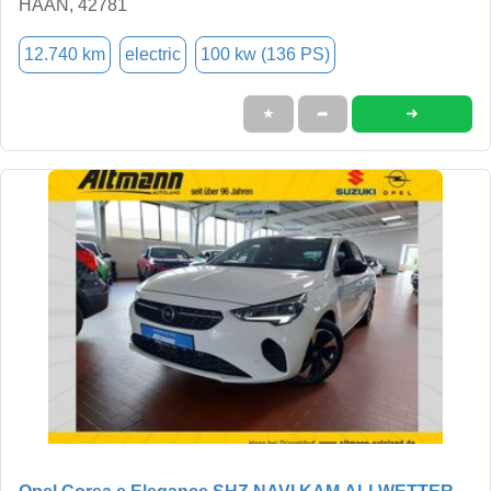
HAAN, 42781
12.740 km
electric
100 kw (136 PS)
➜
★
➦