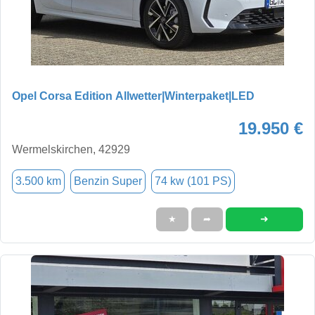
Opel Corsa Edition Allwetter|Winterpaket|LED
19.950 €
Wermelskirchen, 42929
3.500 km
Benzin Super
74 kw (101 PS)
➜
★
➦