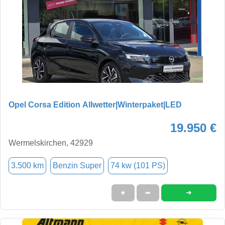
Opel Corsa Edition Allwetter|Winterpaket|LED
19.950 €
Wermelskirchen, 42929
3.500 km
Benzin Super
74 kw (101 PS)
➜
★
➦