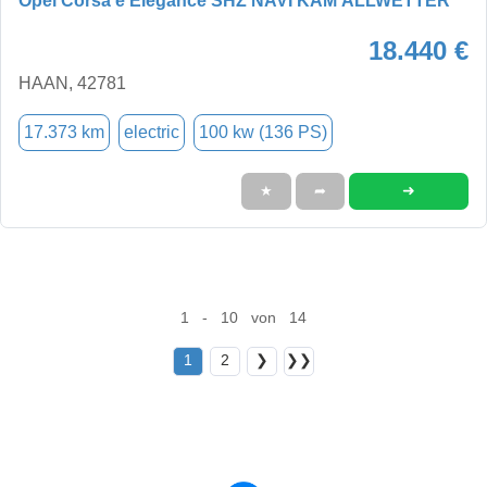
Opel Corsa e Elegance SHZ NAVI KAM ALLWETTER
18.440 €
HAAN, 42781
17.373 km
electric
100 kw (136 PS)
➜
★
➦
1 - 10 von 14
1
2
❯
❯❯