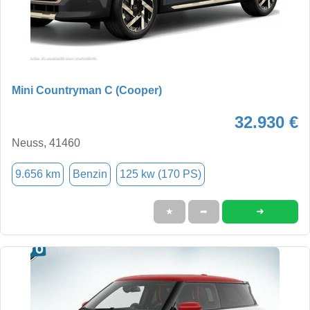
Mini Countryman C (Cooper)
32.930 €
Neuss, 41460
9.656 km
Benzin
125 kw (170 PS)
➜
★
➦