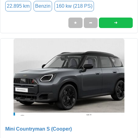
22.895 km
Benzin
160 kw (218 PS)
➜
★
➦
Mini Countryman S (Cooper)