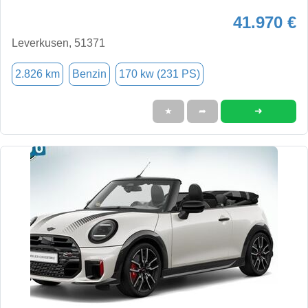
41.970 €
Leverkusen, 51371
2.826 km
Benzin
170 kw (231 PS)
➜
★
➦