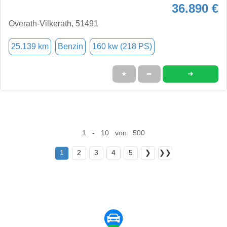
36.890 €
Overath-Vilkerath, 51491
25.139 km
Benzin
160 kw (218 PS)
➜
★
➦
1 - 10 von 500
1
2
3
4
5
❯
❯❯