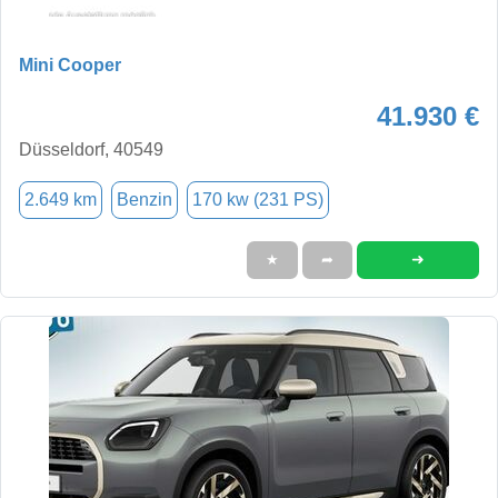
Mini Cooper
41.930 €
Düsseldorf, 40549
2.649 km
Benzin
170 kw (231 PS)
➜
★
➦