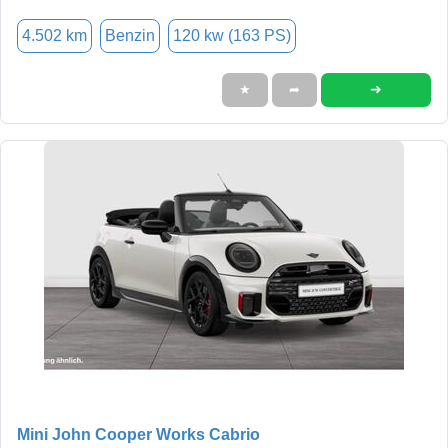
4.502 km
Benzin
120 kw (163 PS)
➜
★
➦
Mini John Cooper Works Cabrio