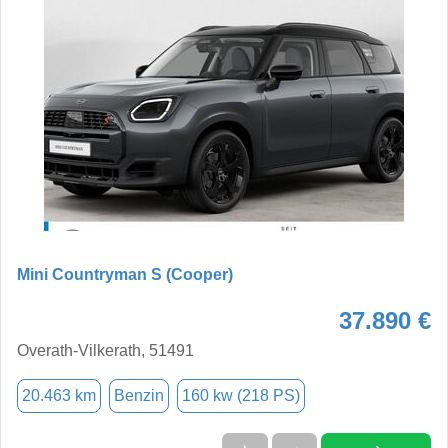
Mini Countryman S (Cooper)
37.890 €
Overath-Vilkerath, 51491
20.463 km
Benzin
160 kw (218 PS)