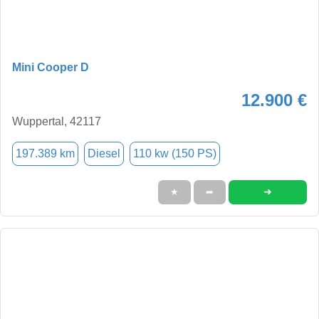
Mini Cooper D
12.900 €
Wuppertal, 42117
197.389 km
Diesel
110 kw (150 PS)
➜
★
➦