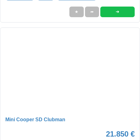
➜
★
➦
Mini Cooper SD Clubman
21.850 €