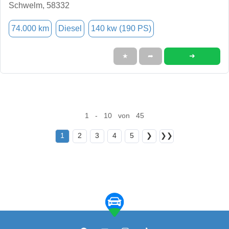
Schwelm, 58332
74.000 km
Diesel
140 kw (190 PS)
➜
★
➦
1 - 10 von 45
1
2
3
4
5
❯
❯❯