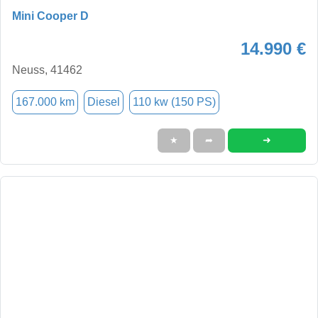
Mini Cooper D
14.990 €
Neuss, 41462
167.000 km
Diesel
110 kw (150 PS)
➜
★
➦