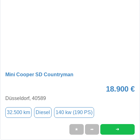
Mini Cooper SD Countryman
18.900 €
Düsseldorf, 40589
32.500 km
Diesel
140 kw (190 PS)
➜
★
➦