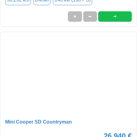
➜
★
➦
Mini Cooper SD Countryman
26.940 €