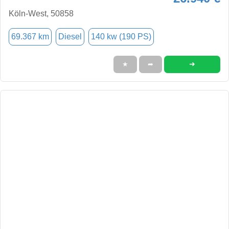
Köln-West, 50858
69.367 km
Diesel
140 kw (190 PS)
➜
★
➦