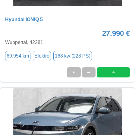
Hyundai IONIQ 5
27.990 €
Wuppertal, 42281
69.954 km
Elektro
168 kw (228 PS)
➜
★
➦
Alle Cookies akzeptieren
Alle Cookies ablehnen
Einstellungen
Datenschutzerklärung