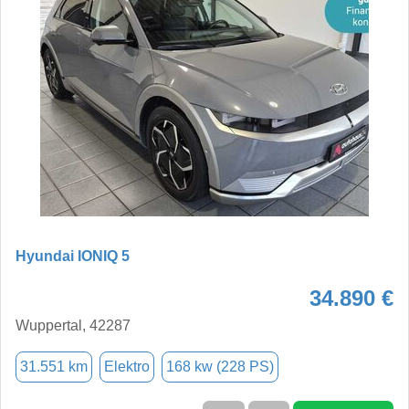
Hyundai IONIQ 5
34.890 €
Wuppertal, 42287
31.551 km
Elektro
168 kw (228 PS)