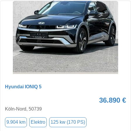
Hyundai IONIQ 5
36.890 €
Köln-Nord, 50739
9.904 km
Elektro
125 kw (170 PS)