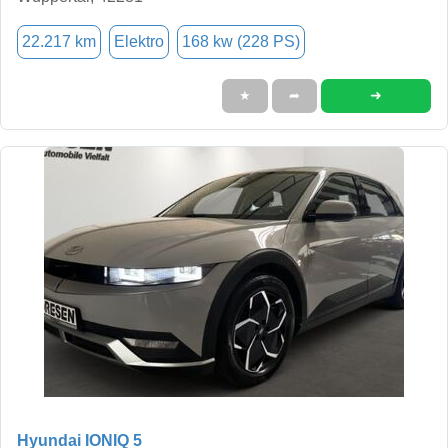
22.217 km
Elektro
168 kw (228 PS)
➜
★
➦
Hyundai IONIQ 5