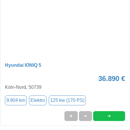
Hyundai IONIQ 5
36.890 €
Köln-Nord, 50739
9.904 km
Elektro
125 kw (170 PS)
➜
★
➦