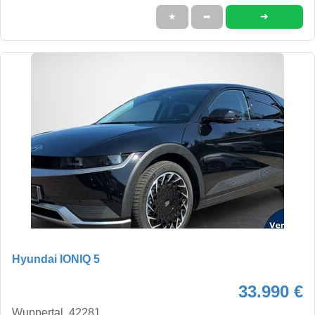
➜
★
➦
Hyundai IONIQ 5
33.990 €
Wuppertal, 42281