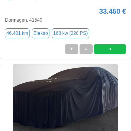
33.450 €
Dormagen, 41540
46.401 km
Elektro
168 kw (228 PS)
➜
★
➦