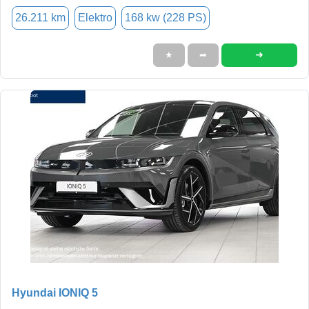
26.211 km
Elektro
168 kw (228 PS)
➜
★
➦
Hyundai IONIQ 5