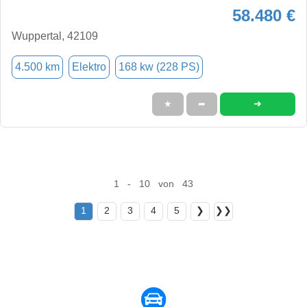
58.480 €
Wuppertal, 42109
4.500 km
Elektro
168 kw (228 PS)
➜
★
➦
1 - 10 von 43
1
2
3
4
5
❯
❯❯