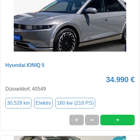
Hyundai IONIQ 5
34.990 €
Düsseldorf, 40549
30.528 km
Elektro
160 kw (218 PS)
➜
★
➦