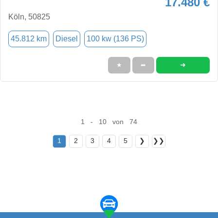
17.480 €
Köln, 50825
45.812 km
Diesel
100 kw (136 PS)
➜
★
➦
1 - 10 von 74
1
2
3
4
5
❯
❯❯