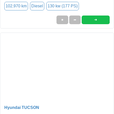
102.970 km
Diesel
130 kw (177 PS)
➜
★
➦
Hyundai TUCSON