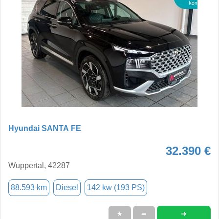
Hyundai SANTA FE
32.390 €
Wuppertal, 42287
88.593 km
Diesel
142 kw (193 PS)
➜
★
➦