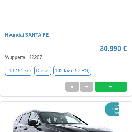
Hyundai SANTA FE
30.990 €
Wuppertal, 42287
113.491 km
Diesel
142 kw (193 PS)
➜
★
➦