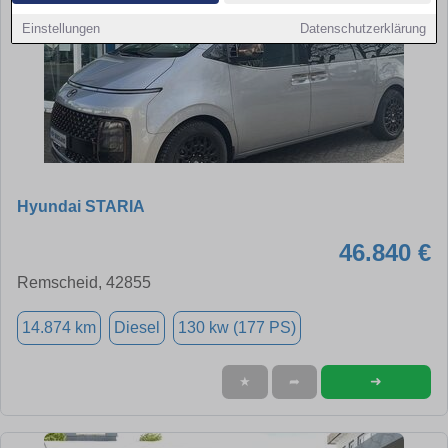
Einstellungen
Datenschutzerklärung
Hyundai STARIA
46.840 €
Remscheid, 42855
14.874 km
Diesel
130 kw (177 PS)
➜
★
➦