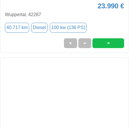
23.990 €
Wuppertal, 42287
40.717 km
Diesel
100 kw (136 PS)
➜
★
➦