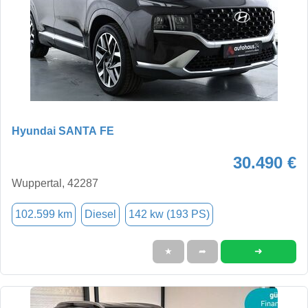
Hyundai SANTA FE
30.490 €
Wuppertal, 42287
102.599 km
Diesel
142 kw (193 PS)
➜
★
➦