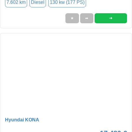
7.602 km
Diesel
130 kw (177 PS)
➜
★
➦
Hyundai KONA