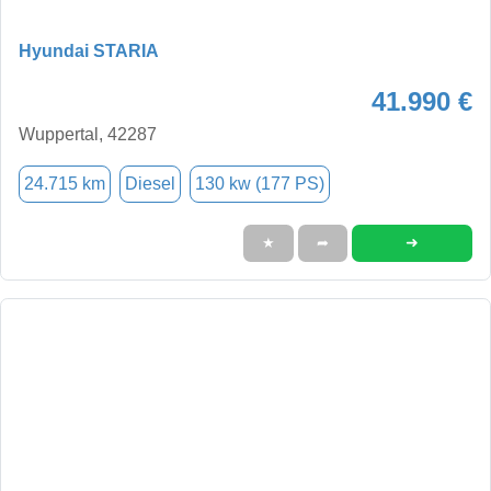
Hyundai STARIA
41.990 €
Wuppertal, 42287
24.715 km
Diesel
130 kw (177 PS)
➜
★
➦