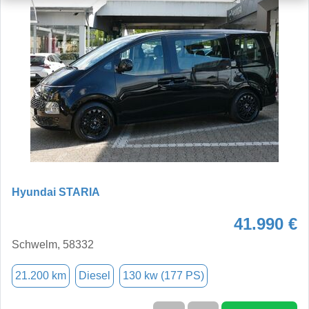
Hyundai STARIA
41.990 €
Schwelm, 58332
21.200 km
Diesel
130 kw (177 PS)