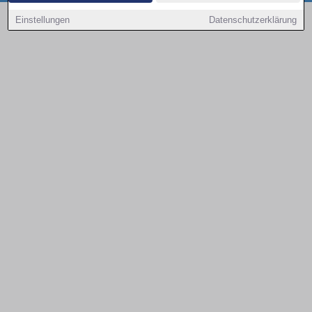
Copyright © 2000 - 2026 | 1A Infosysteme GmbH | Content by: 1a-sites-autos
Einstellungen
Datenschutzerklärung
08.08.2026