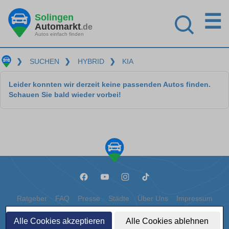
☰
Solingen
Automarkt
.de
Autos einfach finden
❯
SUCHEN
❯
HYBRID
❯
KIA
Leider konnten wir derzeit keine passenden Autos finden.
Schauen Sie bald wieder vorbei!
Ratgeber
FAQ
Presse
Städte
Über Uns
Impressum
Datenschutz
Cookies
Alle Cookies akzeptieren
Alle Cookies ablehnen