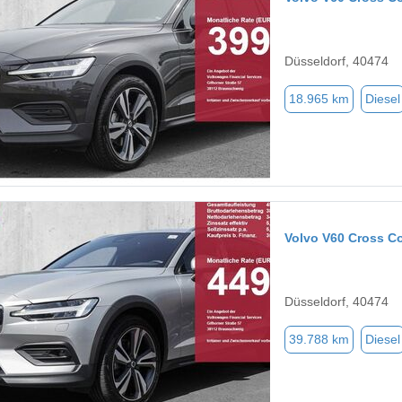
Düsseldorf, 40474
18.965 km
Diesel
Volvo V60 Cross C
Düsseldorf, 40474
39.788 km
Diesel