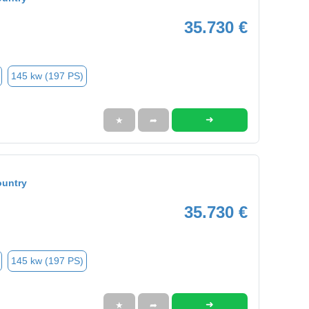
35.730 €
145 kw (197 PS)
➜
★
➦
ountry
35.730 €
145 kw (197 PS)
➜
★
➦