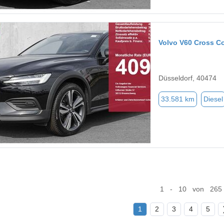
Volvo V60 Cross C
Düsseldorf, 40474
33.581 km
Diesel
1 - 10 von 265
1
2
3
4
5