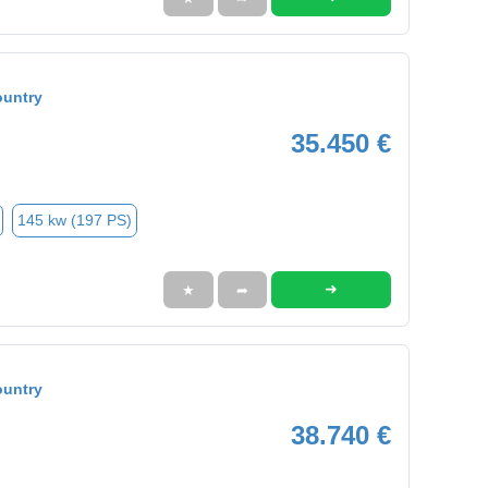
ountry
35.450 €
145 kw (197 PS)
➜
★
➦
ountry
38.740 €