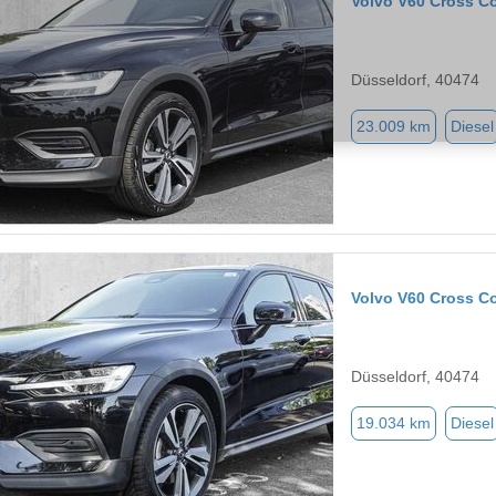
Volvo V60 Cross C
Düsseldorf, 40474
23.009 km
Diesel
Volvo V60 Cross C
Düsseldorf, 40474
19.034 km
Diesel