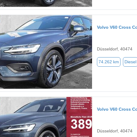
Volvo V60 Cross C
Düsseldorf, 40474
74.262 km
Diesel
Volvo V60 Cross C
Düsseldorf, 40474