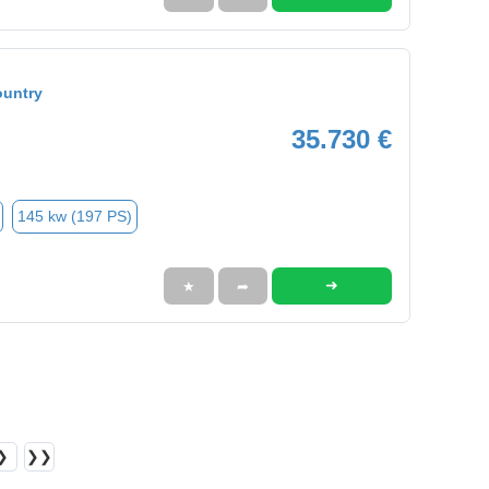
ountry
35.730 €
145 kw (197 PS)
➜
★
➦
❯
❯❯