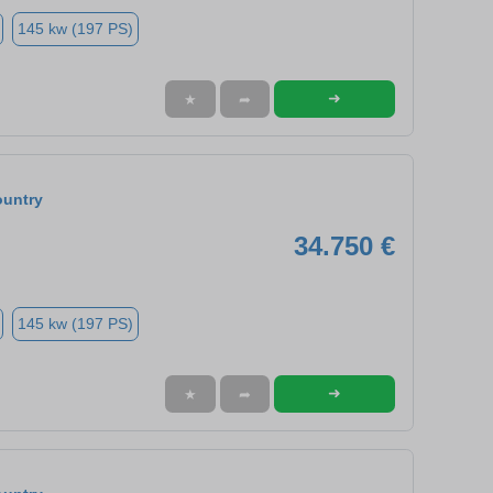
145 kw (197 PS)
➜
★
➦
ountry
34.750 €
145 kw (197 PS)
➜
★
➦