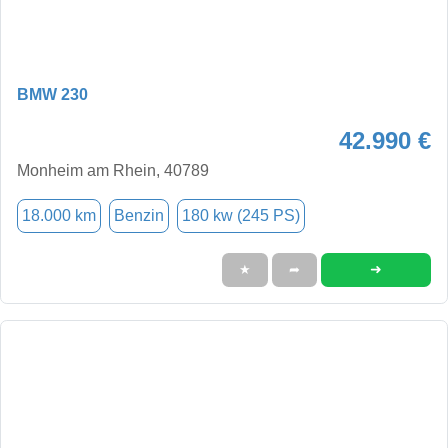
BMW 230
42.990 €
Monheim am Rhein, 40789
18.000 km
Benzin
180 kw (245 PS)
➜
★
➦