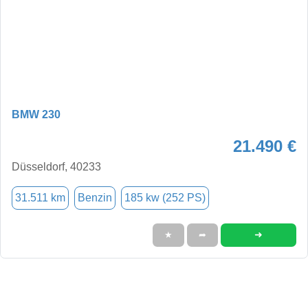
BMW 230
21.490 €
Düsseldorf, 40233
31.511 km
Benzin
185 kw (252 PS)
➜
★
➦