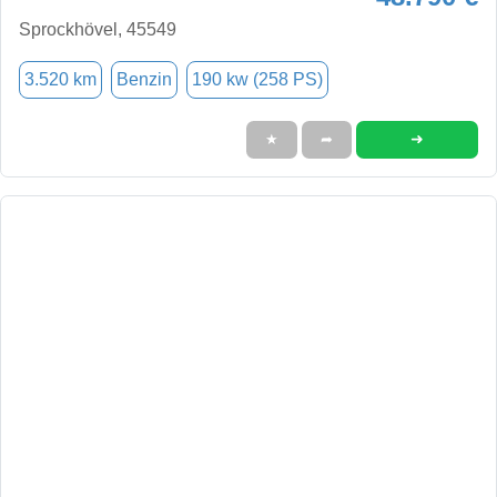
Sprockhövel, 45549
3.520 km
Benzin
190 kw (258 PS)
➜
★
➦