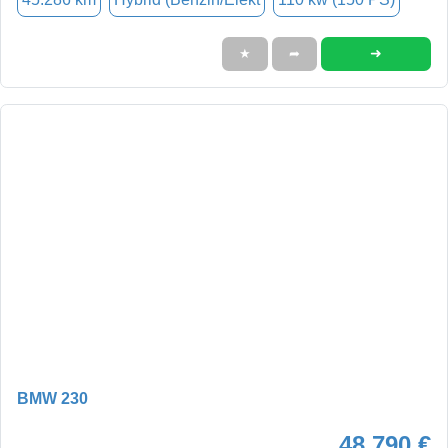
➜
★
➦
BMW 230
48.790 €