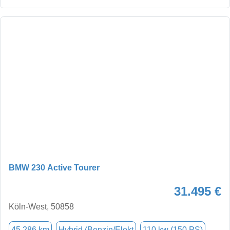
BMW 230 Active Tourer
31.495 €
Köln-West, 50858
45.286 km
Hybrid (Benzin/Elekt
110 kw (150 PS)