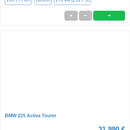
➜
★
➦
BMW 225 Active Tourer
31.990 €