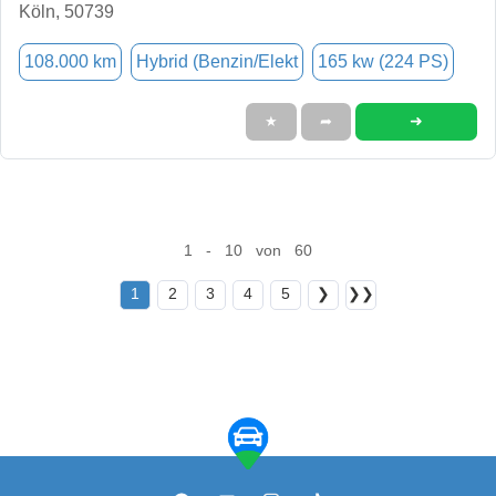
Köln, 50739
108.000 km
Hybrid (Benzin/Elekt
165 kw (224 PS)
➜
★
➦
1 - 10 von 60
1
2
3
4
5
❯
❯❯