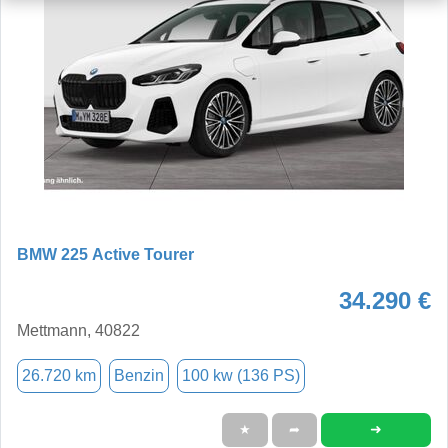
BMW 225 Active Tourer
34.290 €
Mettmann, 40822
26.720 km
Benzin
100 kw (136 PS)
➜
★
➦