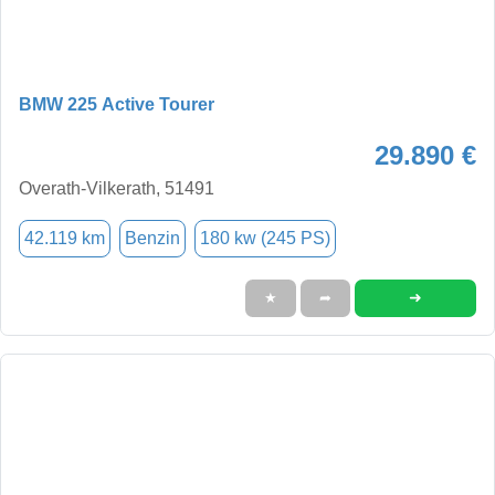
BMW 225 Active Tourer
29.890 €
Overath-Vilkerath, 51491
42.119 km
Benzin
180 kw (245 PS)
➜
★
➦