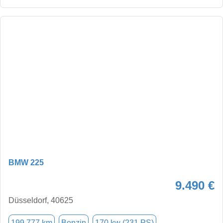
BMW 225
9.490 €
Düsseldorf, 40625
199.777 km
Benzin
170 kw (231 PS)