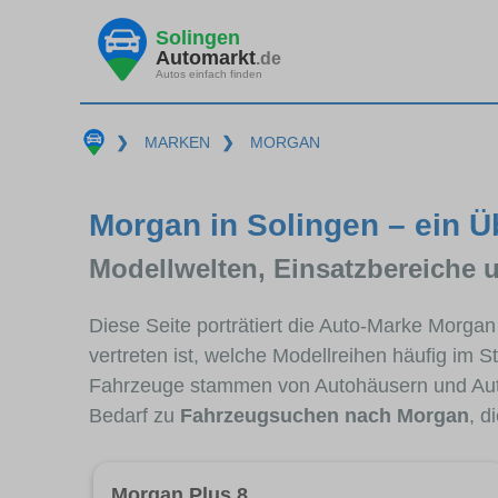
Solingen
Automarkt
.de
Autos einfach finden
❯
MARKEN
❯
MORGAN
Morgan in Solingen – ein Ü
Modellwelten, Einsatzbereiche 
Diese Seite porträtiert die Auto-Marke Morga
vertreten ist, welche Modellreihen häufig im 
Fahrzeuge stammen von Autohäusern und Aut
Bedarf zu
Fahrzeugsuchen nach Morgan
, d
Morgan Plus 8