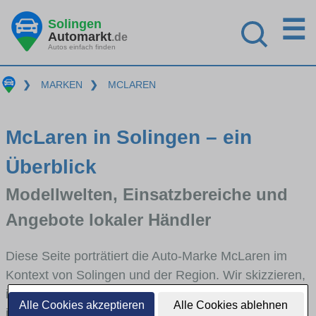
☰
Solingen
Automarkt
.de
Autos einfach finden
❯
MARKEN
❯
MCLAREN
McLaren in Solingen – ein
Überblick
Modellwelten, Einsatzbereiche und
Angebote lokaler Händler
Diese Seite porträtiert die Auto-Marke McLaren im
Kontext von Solingen und der Region. Wir skizzieren,
in welchen Fahrzeugklassen McLaren stark vertreten
Alle Cookies akzeptieren
Alle Cookies ablehnen
ist, welche Modellreihen häufig im Stadt- und