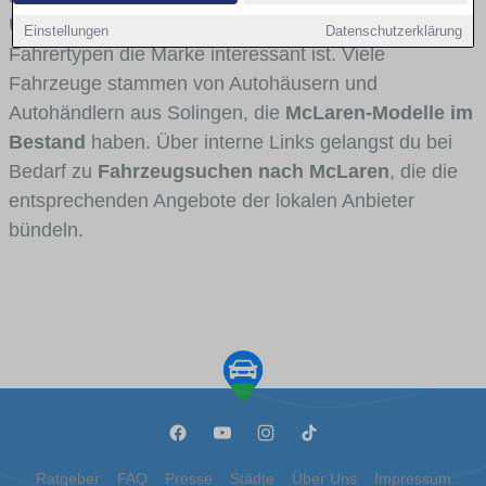
Umlandverkehr zu sehen sind und für welche
Einstellungen
Datenschutzerklärung
Fahrertypen die Marke interessant ist. Viele
Fahrzeuge stammen von Autohäusern und
Autohändlern aus Solingen, die
McLaren-Modelle im
Bestand
haben. Über interne Links gelangst du bei
Bedarf zu
Fahrzeugsuchen nach McLaren
, die die
entsprechenden Angebote der lokalen Anbieter
bündeln.
Ratgeber
FAQ
Presse
Städte
Über Uns
Impressum