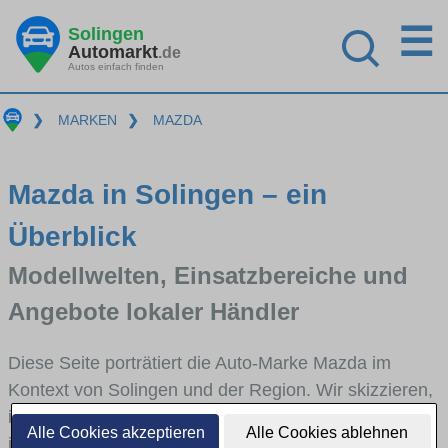
☰
Solingen
Automarkt
.de
Autos einfach finden
❯
MARKEN
❯
MAZDA
Mazda in Solingen – ein
Überblick
Modellwelten, Einsatzbereiche und
Angebote lokaler Händler
Diese Seite porträtiert die Auto-Marke Mazda im
Kontext von Solingen und der Region. Wir skizzieren,
in welchen Fahrzeugklassen Mazda stark vertreten
Alle Cookies akzeptieren
Alle Cookies ablehnen
ist, welche Modellreihen häufig im Stadt- und