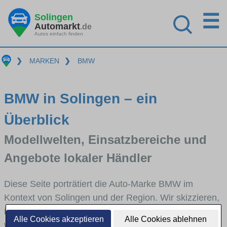
☰
Solingen
Automarkt
.de
Autos einfach finden
❯
MARKEN
❯
BMW
BMW in Solingen – ein
Überblick
Modellwelten, Einsatzbereiche und
Angebote lokaler Händler
Diese Seite porträtiert die Auto-Marke BMW im
Kontext von Solingen und der Region. Wir skizzieren,
in welchen Fahrzeugklassen BMW stark vertreten ist,
Alle Cookies akzeptieren
Alle Cookies ablehnen
welche Modellreihen häufig im Stadt- und