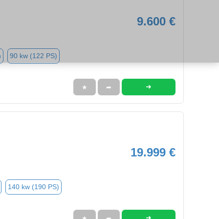
9.600 €
n
90 kw (122 PS)
➜
★
➦
19.999 €
140 kw (190 PS)
➜
★
➦