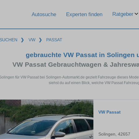
Ratgeber
Autosuche
Experten finden
SUCHEN
❯
VW
❯
PASSAT
gebrauchte VW Passat in Solingen
VW Passat Gebrauchtwagen & Jahreswa
 Solingen für VW Passat bei Solingen-Automarkt.de gezielt Fahrzeuge dieses Mode
siehst du auf einen Blick, welche VW Passat Fahrzeug
VW Passat
Solingen, 42657