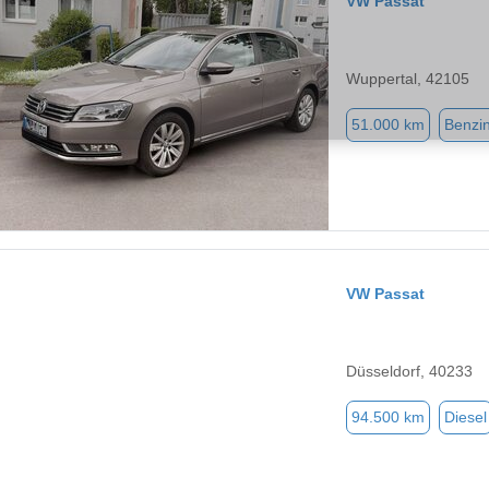
VW Passat
Wuppertal, 42105
51.000 km
Benzi
VW Passat
Düsseldorf, 40233
94.500 km
Diesel