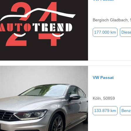
Bergisch Gladbach,
177.000 km
Diese
VW Passat
Köln, 50859
133.879 km
Benz