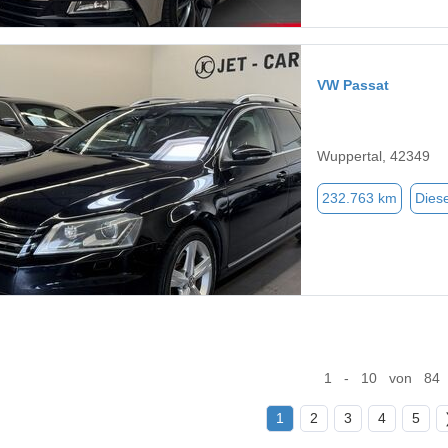
VW Passat
Wuppertal, 42349
232.763 km
Diese
1 - 10 von 84
1
2
3
4
5