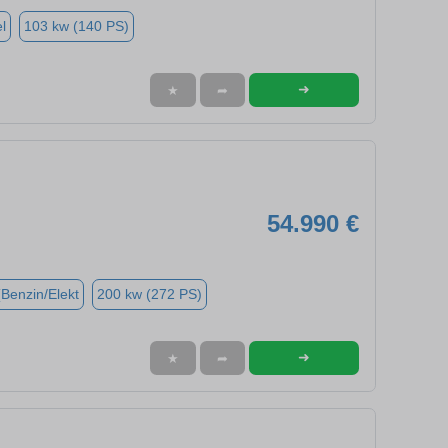
l
103 kw (140 PS)
➜
★
➦
54.990 €
(Benzin/Elekt
200 kw (272 PS)
➜
★
➦