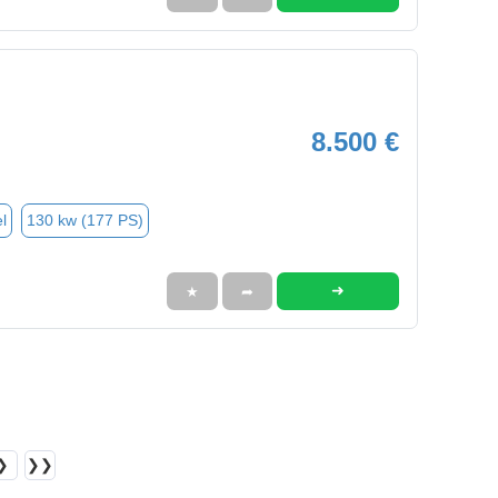
8.500 €
l
130 kw (177 PS)
➜
★
➦
❯
❯❯