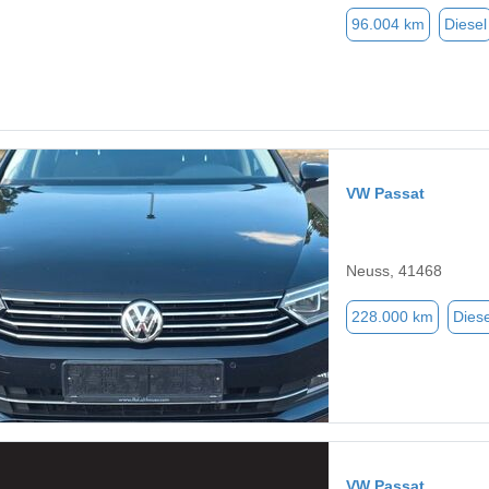
96.004 km
Diesel
VW Passat
Neuss, 41468
228.000 km
Diese
VW Passat