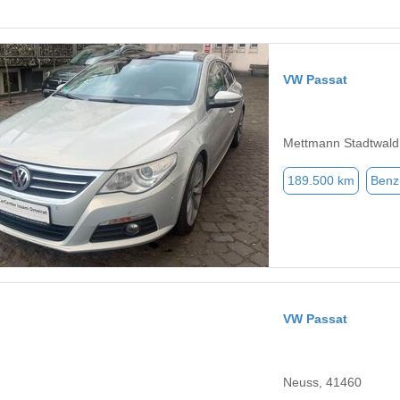
VW Passat
Mettmann Stadtwald
189.500 km
Benz
VW Passat
Neuss, 41460