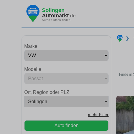
Solingen
Automarkt
.de
Autos einfach finden
❯
Marke
Modelle
Finde in
Ort, Region oder PLZ
mehr Filter
Auto finden