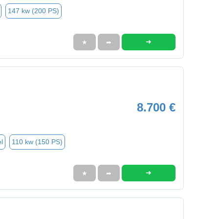
147 kw (200 PS)
➜
★
➦
8.700 €
l
110 kw (150 PS)
➜
★
➦