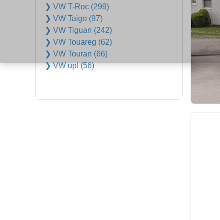
❯ VW T-Roc (299)
❯ VW Taigo (97)
❯ VW Tiguan (242)
❯ VW Touareg (62)
❯ VW Touran (66)
❯ VW up! (56)