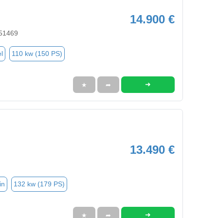
14.900 €
 51469
l
110 kw (150 PS)
➜
★
➦
13.490 €
in
132 kw (179 PS)
➜
★
➦