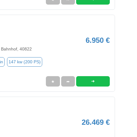
6.950 €
 Bahnhof, 40822
in
147 kw (200 PS)
➜
★
➦
26.469 €