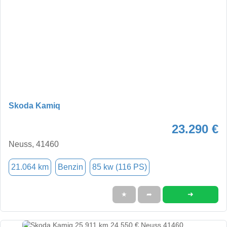
Skoda Kamiq
23.290 €
Neuss, 41460
21.064 km
Benzin
85 kw (116 PS)
➜
★
➦