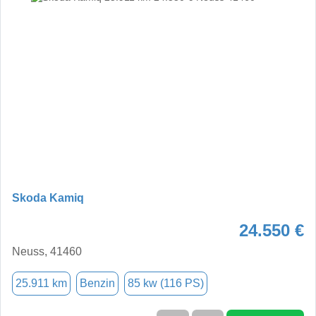
Skoda Kamiq
24.550 €
Neuss, 41460
25.911 km
Benzin
85 kw (116 PS)