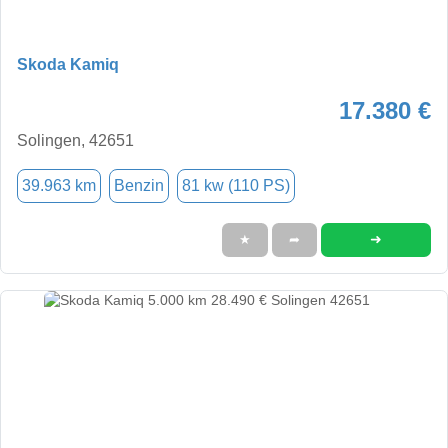
Skoda Kamiq
17.380 €
Solingen, 42651
39.963 km
Benzin
81 kw (110 PS)
➜
★
➦