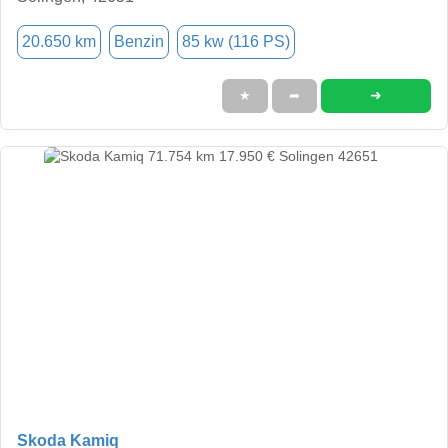
20.650 km
Benzin
85 kw (116 PS)
➜
★
➦
Skoda Kamiq