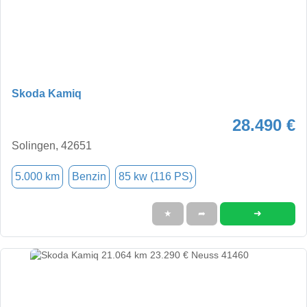
Skoda Kamiq
28.490 €
Solingen, 42651
5.000 km
Benzin
85 kw (116 PS)
➜
★
➦