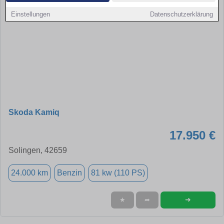
Einstellungen
Datenschutzerklärung
Skoda Kamiq
17.950 €
Solingen, 42659
24.000 km
Benzin
81 kw (110 PS)
➜
★
➦