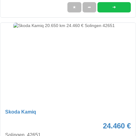
➜
★
➦
Skoda Kamiq
24.460 €
Solingen, 42651