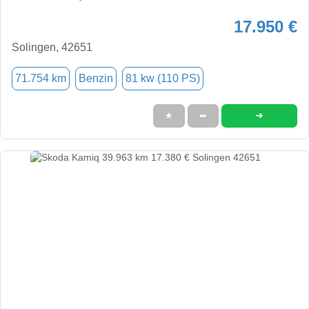
17.950 €
Solingen, 42651
71.754 km
Benzin
81 kw (110 PS)
➜
★
➦