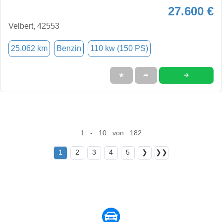
27.600 €
Velbert, 42553
25.062 km
Benzin
110 kw (150 PS)
➜
★
➦
1 - 10 von 182
1
2
3
4
5
❯
❯❯