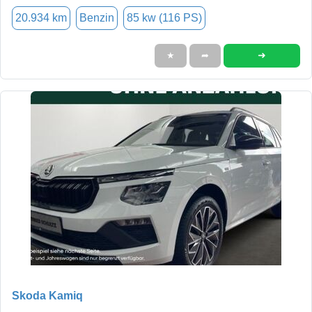
20.934 km
Benzin
85 kw (116 PS)
➜
★
➦
Skoda Kamiq