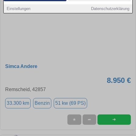
Einstellungen
Datenschutzerklärung
Simca Andere
8.950 €
Remscheid, 42857
33.300 km
Benzin
51 kw (69 PS)
➜
★
➦