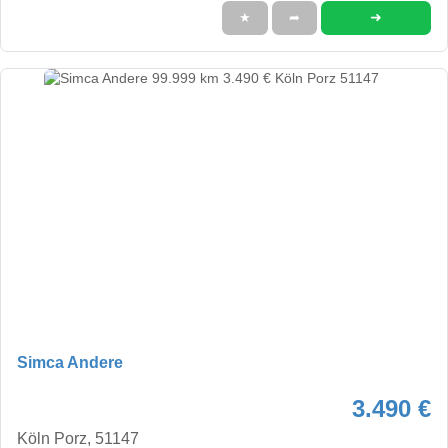
➜
★
➦
Simca Andere
3.490 €
Köln Porz, 51147