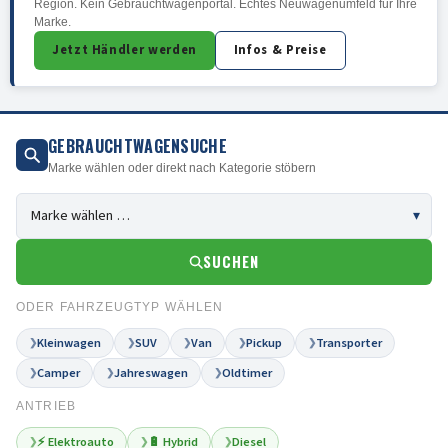
Region. Kein Gebrauchtwagenportal. Echtes Neuwagenumfeld für Ihre
Marke.
Jetzt Händler werden
Infos & Preise
GEBRAUCHTWAGENSUCHE
Marke wählen oder direkt nach Kategorie stöbern
SUCHEN
ODER FAHRZEUGTYP WÄHLEN
Kleinwagen
SUV
Van
Pickup
Transporter
❯
❯
❯
❯
❯
Camper
Jahreswagen
Oldtimer
❯
❯
❯
ANTRIEB
⚡ Elektroauto
🔋 Hybrid
Diesel
❯
❯
❯