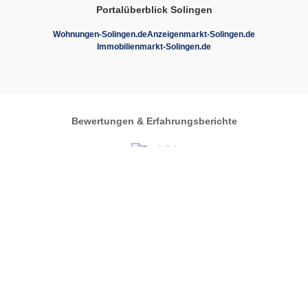
Portalüberblick Solingen
Wohnungen-Solingen.de
Anzeigenmarkt-Solingen.de
Immobilienmarkt-Solingen.de
Bewertungen & Erfahrungsberichte
Autos-im-Umkreis.de
Zentrales Regionalportal
Solingen