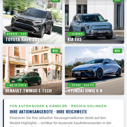
HYBRID · SUV
⚡ ELEKTRO
TOYOTA RAV4 2026
KIA EV2
NEU
NEU
⚡ AB 19.990 €
⚡ SPORT · 650 PS
RENAULT TWINGO E-TECH
HYUNDAI IONIQ 6 N
FÜR AUTOHÄUSER & HÄNDLER · REGION SOLINGEN
IHRE AKTIONSANGEBOTE · IHRE REICHWEITE
Platzieren Sie Ihre aktuellen Neuwagenaktionen direkt auf den
Modell-Highlights – sichtbar für tausende Kaufinteressenten in der