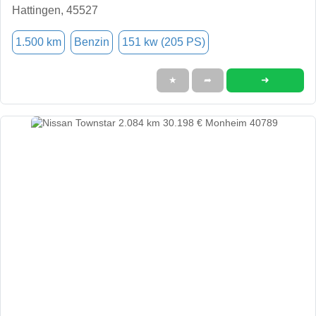
Hattingen, 45527
1.500 km
Benzin
151 kw (205 PS)
➜
★
➦