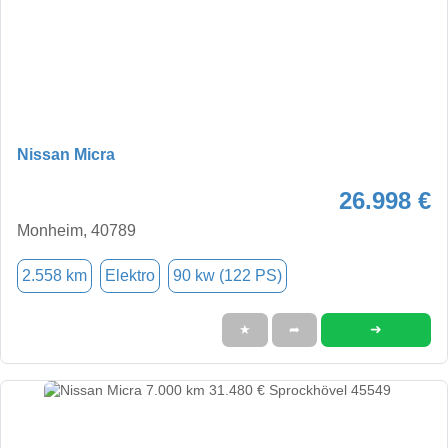
Nissan Micra
26.998 €
Monheim, 40789
2.558 km
Elektro
90 kw (122 PS)
➜
★
➦