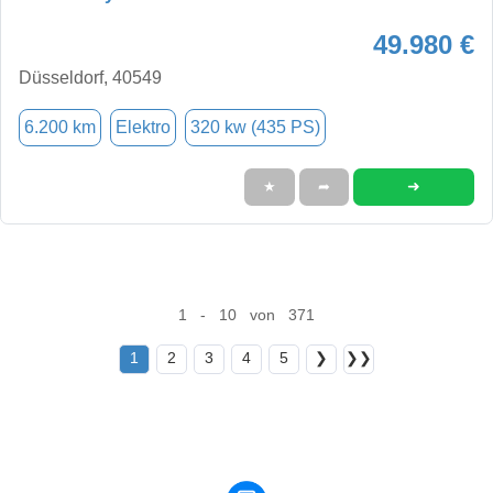
49.980 €
Düsseldorf, 40549
6.200 km
Elektro
320 kw (435 PS)
➜
★
➦
1 - 10 von 371
1
2
3
4
5
❯
❯❯