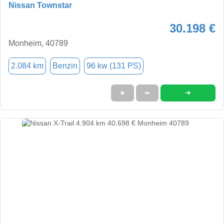
Nissan Townstar
30.198 €
Monheim, 40789
2.084 km
Benzin
96 kw (131 PS)
➜
★
➦