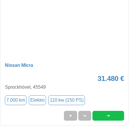
Nissan Micra
31.480 €
Sprockhövel, 45549
7.000 km
Elektro
110 kw (150 PS)
➜
★
➦