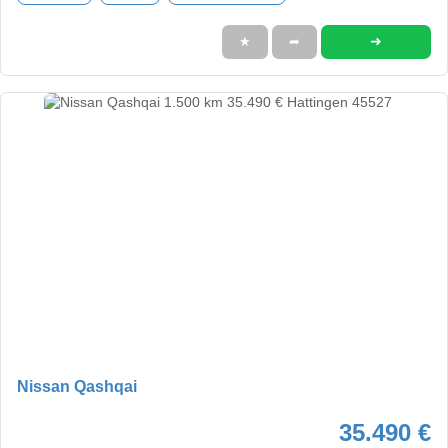
➜
★
➦
Nissan Qashqai
35.490 €