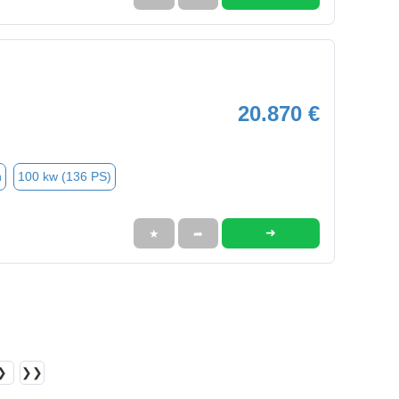
20.870 €
n
100 kw (136 PS)
➜
★
➦
❯
❯❯