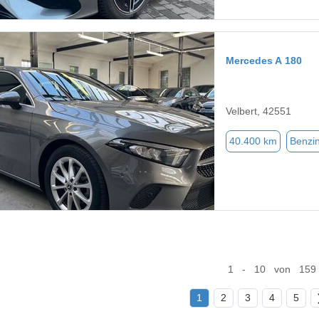
Mercedes A 180
Velbert, 42551
40.400 km
Benzi
1 - 10 von 159
1
2
3
4
5