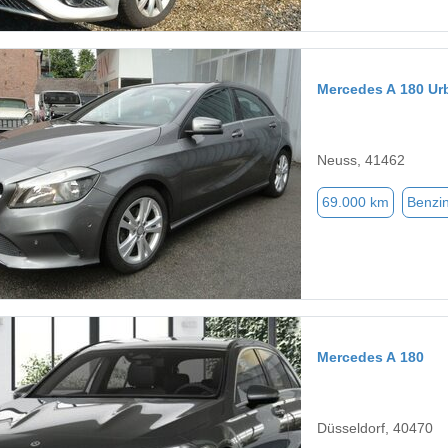
Mercedes A 180 Ur
Neuss, 41462
69.000 km
Benzi
Mercedes A 180
Düsseldorf, 40470