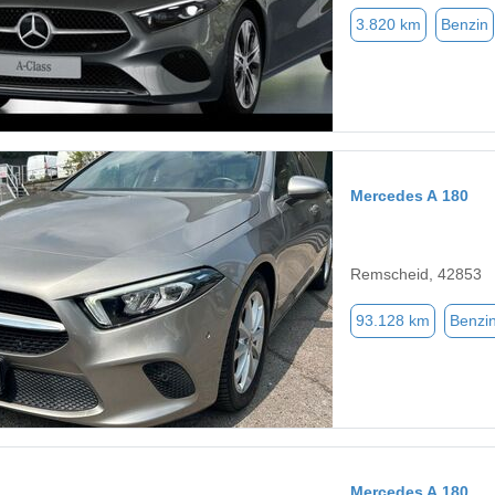
3.820 km
Benzin
Mercedes A 180
Remscheid, 42853
93.128 km
Benzi
Mercedes A 180