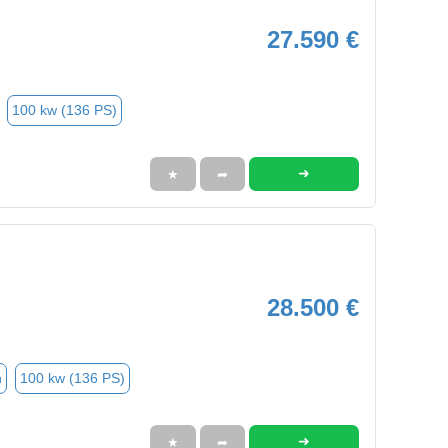
27.590 €
100 kw (136 PS)
➜
★
➦
28.500 €
n
100 kw (136 PS)
➜
★
➦