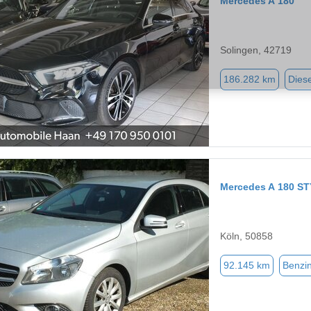
Mercedes A 180
Solingen, 42719
186.282 km
Diese
Mercedes A 180 ST
Köln, 50858
92.145 km
Benzi