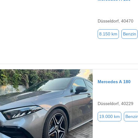
Düsseldorf, 40470
8.150 km
Benzin
Mercedes A 180
Düsseldorf, 40229
19.000 km
Benzi