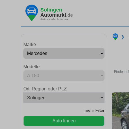
Solingen
Automarkt
.de
Autos einfach finden
❯
Marke
Modelle
Finde in 
Ort, Region oder PLZ
mehr Filter
Auto finden