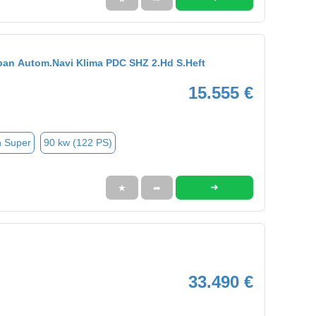
ban Autom.Navi Klima PDC SHZ 2.Hd S.Heft
15.555 €
n Super
90 kw (122 PS)
➜
★
➦
33.490 €