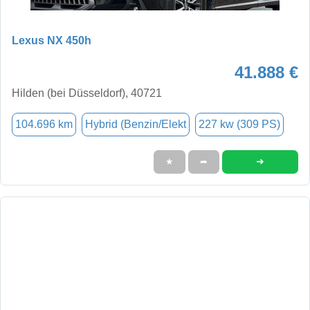
Lexus NX 450h
41.888 €
Hilden (bei Düsseldorf), 40721
104.696 km
Hybrid (Benzin/Elekt
227 kw (309 PS)
➜
★
➦