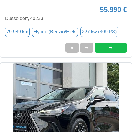
55.990 €
Düsseldorf, 40233
79.989 km
Hybrid (Benzin/Elekt
227 kw (309 PS)
➜
★
➦