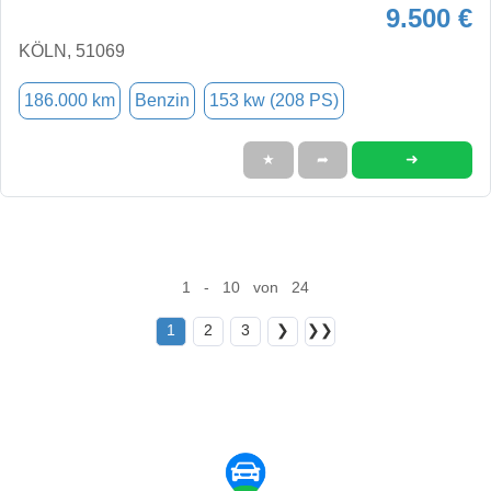
9.500 €
KÖLN, 51069
186.000 km
Benzin
153 kw (208 PS)
➜
★
➦
1 - 10 von 24
1
2
3
❯
❯❯