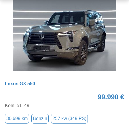
Lexus GX 550
99.990 €
Köln, 51149
30.699 km
Benzin
257 kw (349 PS)