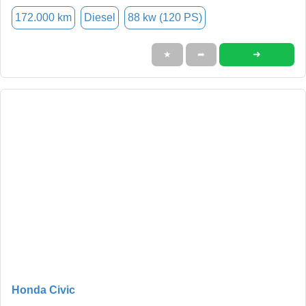
172.000 km
Diesel
88 kw (120 PS)
➜
★
➦
Honda Civic