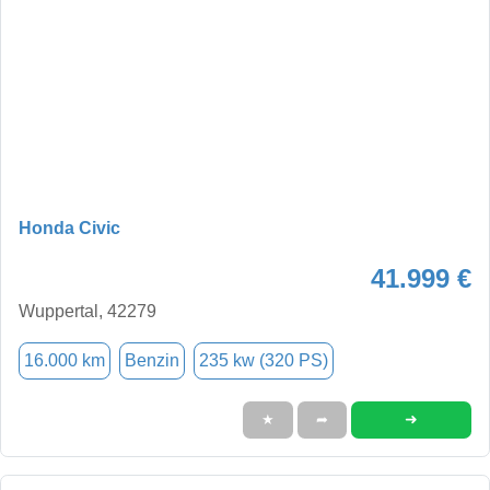
Honda Civic
41.999 €
Wuppertal, 42279
16.000 km
Benzin
235 kw (320 PS)
➜
★
➦