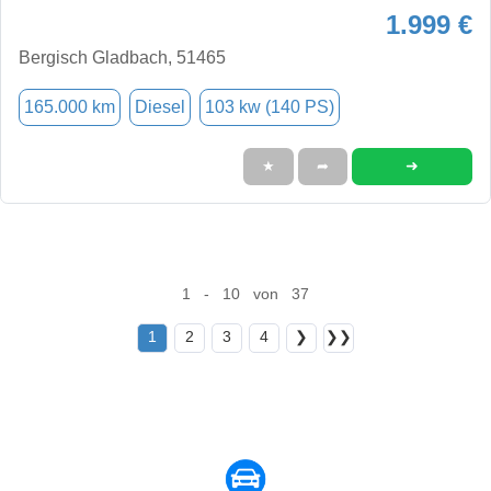
1.999 €
Bergisch Gladbach, 51465
165.000 km
Diesel
103 kw (140 PS)
➜
★
➦
1 - 10 von 37
1
2
3
4
❯
❯❯