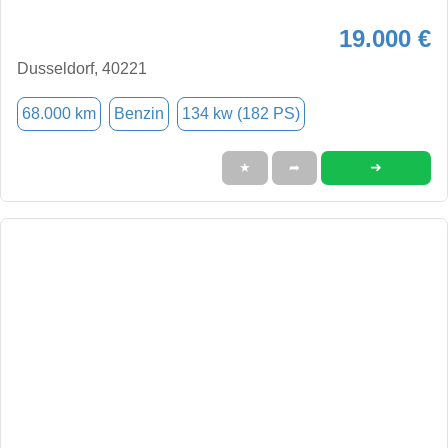
19.000 €
Dusseldorf, 40221
68.000 km
Benzin
134 kw (182 PS)
➜
★
➦