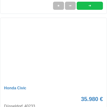
➜
★
➦
Honda Civic
35.980 €
Düsseldorf, 40233