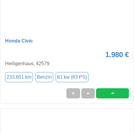
Honda Civic
1.980 €
Heiligenhaus, 42579
233.601 km
Benzin
61 kw (83 PS)
➜
★
➦