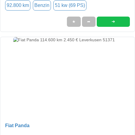
92.800 km
Benzin
51 kw (69 PS)
➜
★
➦
Fiat Panda