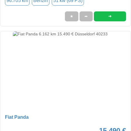
96.705 km
Benzin
51 kw (69 PS)
➜
★
➦
Fiat Panda
15.490 €