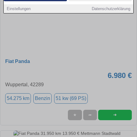
Einstellungen
Datenschutzerklärung
Fiat Panda
6.980 €
Wuppertal, 42289
54.275 km
Benzin
51 kw (69 PS)
➜
★
➦