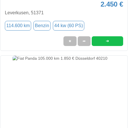
2.450 €
Leverkusen, 51371
114.600 km
Benzin
44 kw (60 PS)
➜
★
➦