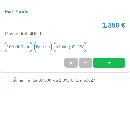
Fiat Panda
1.850 €
Düsseldorf, 40210
105.000 km
Benzin
51 kw (69 PS)
➜
★
➦