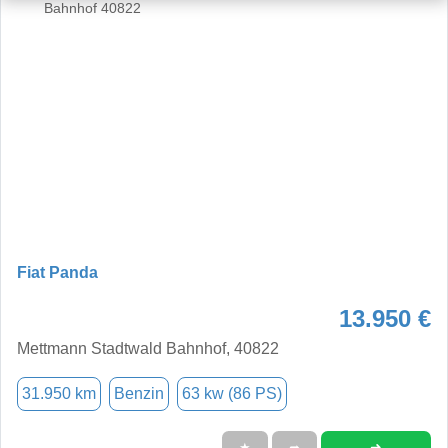
Fiat Panda
13.950 €
Mettmann Stadtwald Bahnhof, 40822
31.950 km
Benzin
63 kw (86 PS)
➜
★
➦