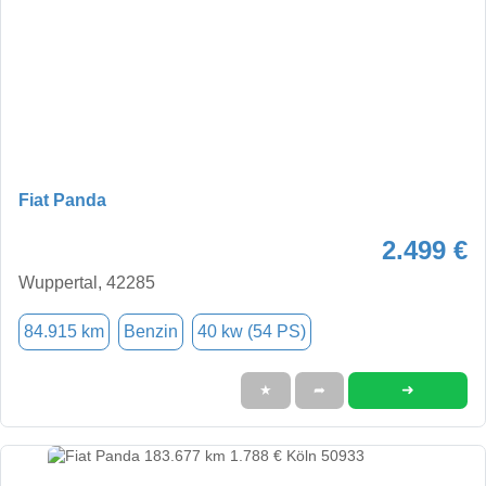
Fiat Panda
2.499 €
Wuppertal, 42285
84.915 km
Benzin
40 kw (54 PS)
➜
★
➦