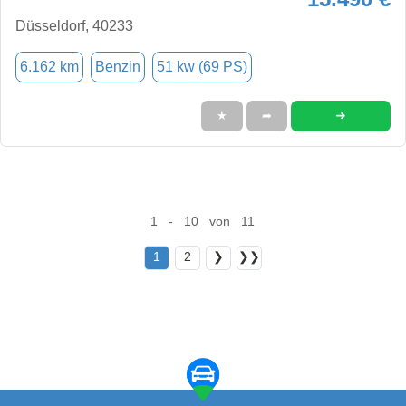
Düsseldorf, 40233
6.162 km
Benzin
51 kw (69 PS)
➜
★
➦
1 - 10 von 11
1
2
❯
❯❯