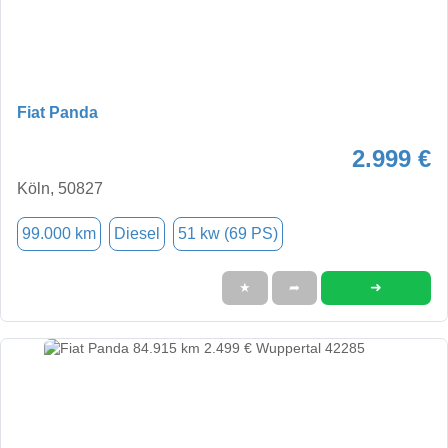
Fiat Panda
2.999 €
Köln, 50827
99.000 km
Diesel
51 kw (69 PS)
➜
★
➦