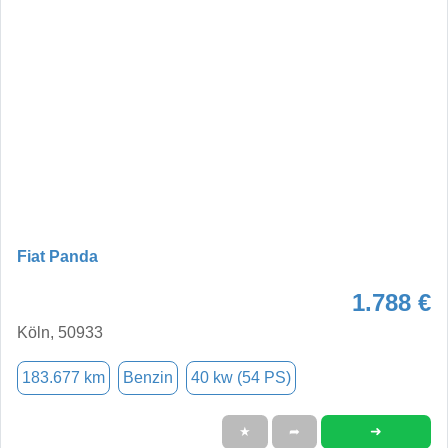
Fiat Panda
1.788 €
Köln, 50933
183.677 km
Benzin
40 kw (54 PS)
➜
★
➦