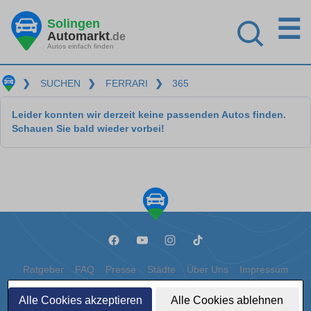
☰
Solingen
Automarkt
.de
Autos einfach finden
❯
SUCHEN
❯
FERRARI
❯
365
Leider konnten wir derzeit keine passenden Autos finden.
Schauen Sie bald wieder vorbei!
Ratgeber
FAQ
Presse
Städte
Über Uns
Impressum
Datenschutz
Cookies
Alle Cookies akzeptieren
Alle Cookies ablehnen