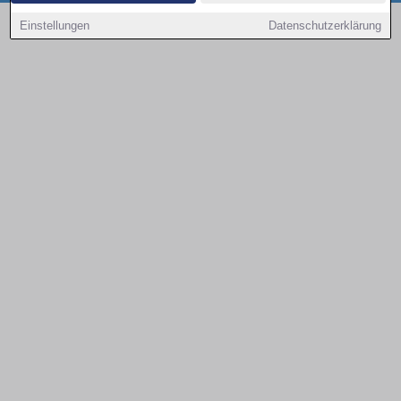
Copyright © 2000 - 2026 | 1A Infosysteme GmbH | Content by: 1a-sites-autos
Einstellungen
Datenschutzerklärung
08.08.2026