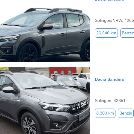
Solingen/NRW, 426
26.646 km
Benzi
Dacia Sandero
Solingen, 42651
8.300 km
Benzin