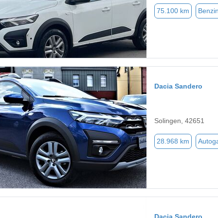
75.100 km
Benzi
Dacia Sandero
Solingen, 42651
28.968 km
Autog
Dacia Sandero