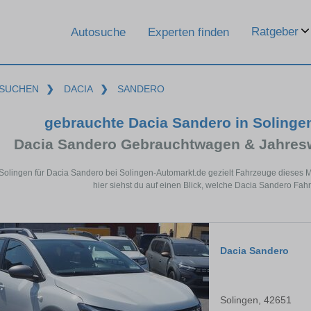
Ratgeber
Autosuche
Experten finden
SUCHEN
❯
DACIA
❯
SANDERO
gebrauchte Dacia Sandero in Solinge
Dacia Sandero Gebrauchtwagen & Jahres
 Solingen für Dacia Sandero bei Solingen-Automarkt.de gezielt Fahrzeuge dieses
hier siehst du auf einen Blick, welche Dacia Sandero Fah
Dacia Sandero
Solingen, 42651