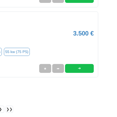
3.500 €
n
55 kw (75 PS)
➜
★
➦
❯
❯❯