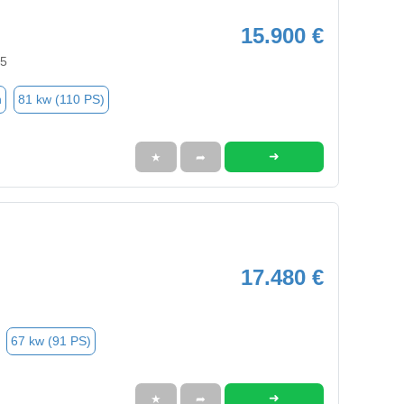
15.900 €
55
n
81 kw (110 PS)
➜
★
➦
17.480 €
67 kw (91 PS)
➜
★
➦