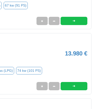
n
67 kw (91 PS)
➜
★
➦
13.980 €
as (LPG)
74 kw (101 PS)
➜
★
➦