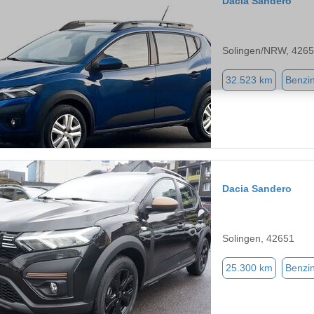
Dacia Sandero
Solingen/NRW, 426
32.523 km
Benzi
Dacia Sandero
Solingen, 42651
25.300 km
Benzi