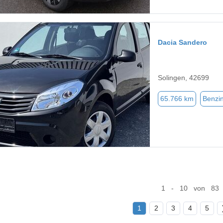
Dacia Sandero
Solingen, 42699
65.766 km
Benzi
1 - 10 von 83
1
2
3
4
5