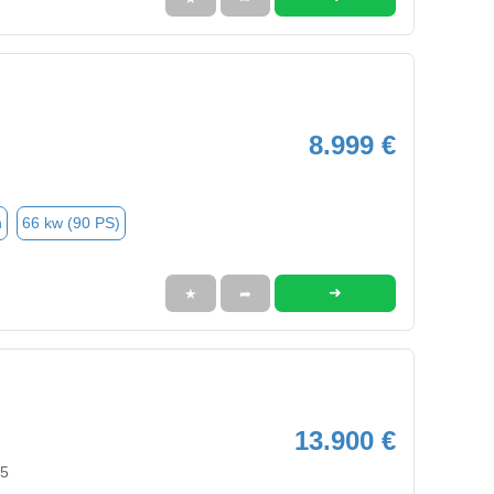
8.999 €
n
66 kw (90 PS)
➜
★
➦
13.900 €
55