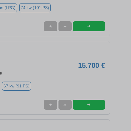
as (LPG)
74 kw (101 PS)
➜
★
➦
15.700 €
55
67 kw (91 PS)
➜
★
➦