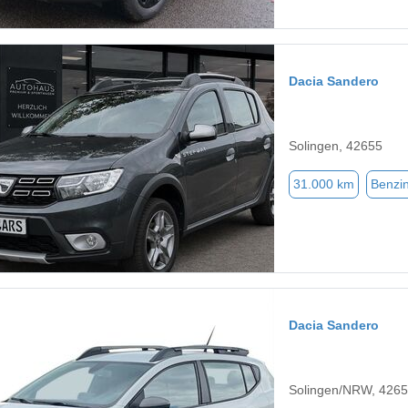
Dacia Sandero
Solingen, 42655
31.000 km
Benzi
Dacia Sandero
Solingen/NRW, 426