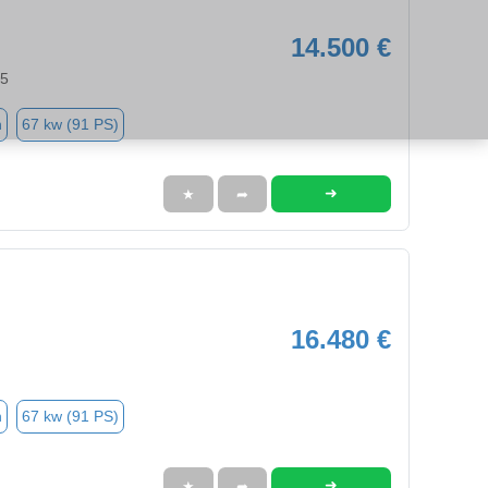
14.500 €
55
n
67 kw (91 PS)
➜
★
➦
16.480 €
n
67 kw (91 PS)
➜
★
➦