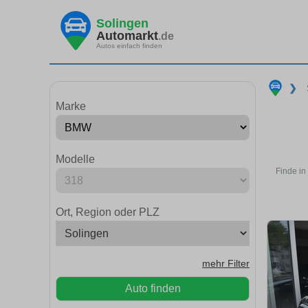
Solingen
Automarkt
.de
Autos einfach finden
❯
Marke
Modelle
Finde in
Ort, Region oder PLZ
mehr Filter
Auto finden