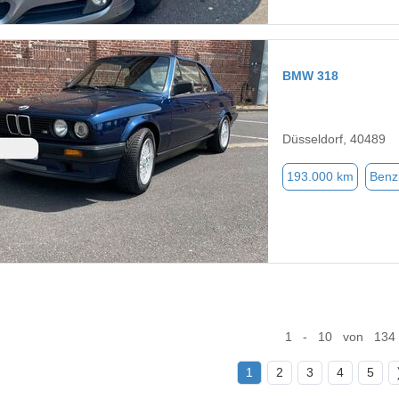
BMW 318
Düsseldorf, 40489
193.000 km
Benz
1 - 10 von 134
1
2
3
4
5