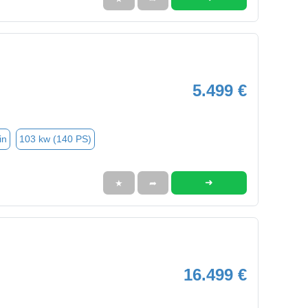
5.499 €
in
103 kw (140 PS)
➜
★
➦
16.499 €