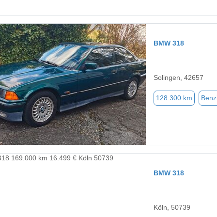
BMW 318
Solingen, 42657
128.300 km
Benz
BMW 318
Köln, 50739