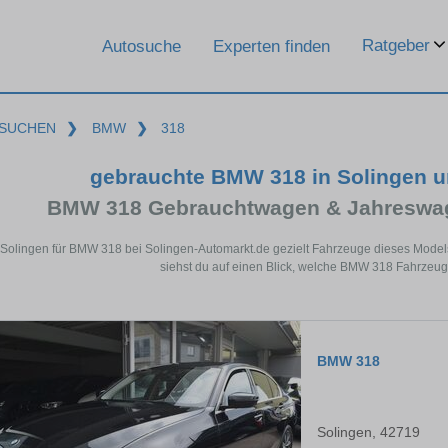
Ratgeber
Autosuche
Experten finden
SUCHEN
❯
BMW
❯
318
gebrauchte BMW 318 in Solingen 
BMW 318 Gebrauchtwagen & Jahreswag
 Solingen für BMW 318 bei Solingen-Automarkt.de gezielt Fahrzeuge dieses Mode
siehst du auf einen Blick, welche BMW 318 Fahrzeuge
BMW 318
Solingen, 42719