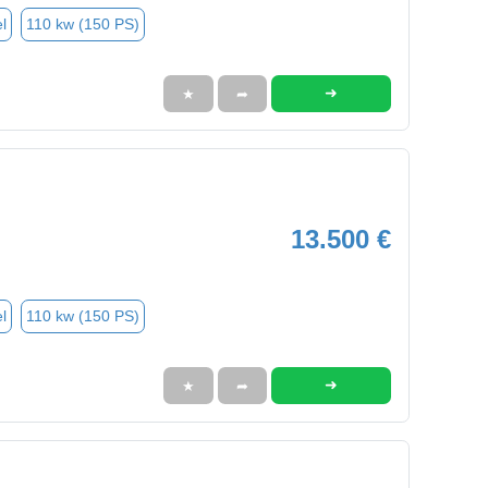
l
110 kw (150 PS)
➜
★
➦
13.500 €
l
110 kw (150 PS)
➜
★
➦