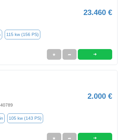
23.460 €
n
115 kw (156 PS)
➜
★
➦
2.000 €
 40789
in
105 kw (143 PS)
➜
★
➦