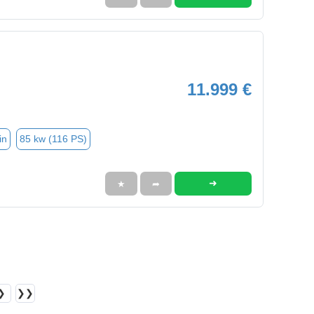
11.999 €
in
85 kw (116 PS)
➜
★
➦
❯
❯❯