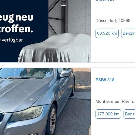
Düsseldorf, 40599
60.920 km
Benzi
BMW 318
Monheim am Rhein,
177.000 km
Benz