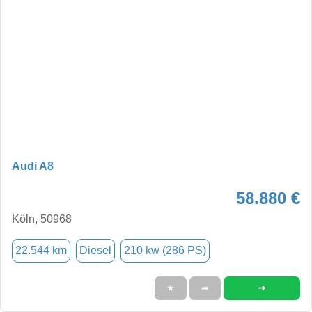
Audi A8
58.880 €
Köln, 50968
22.544 km
Diesel
210 kw (286 PS)
➜
★
➦