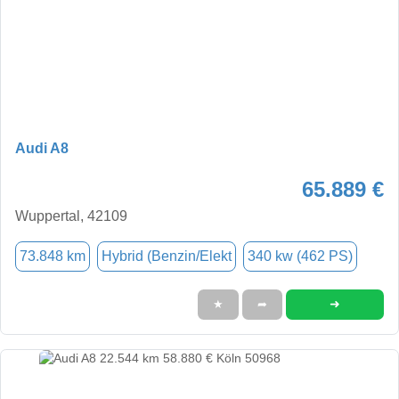
Audi A8
65.889 €
Wuppertal, 42109
73.848 km
Hybrid (Benzin/Elekt
340 kw (462 PS)
➜
★
➦