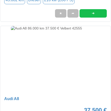
➜
★
➦
Audi A8
37.500 €