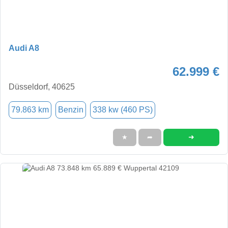
Audi A8
62.999 €
Düsseldorf, 40625
79.863 km
Benzin
338 kw (460 PS)
➜
★
➦