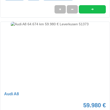
➜
★
➦
Audi A8
59.980 €