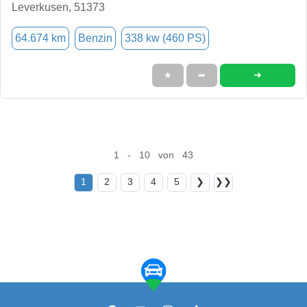
Leverkusen, 51373
64.674 km
Benzin
338 kw (460 PS)
➜
★
➦
1 - 10 von 43
1
2
3
4
5
❯
❯❯