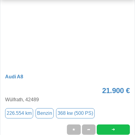
Audi A8
21.900 €
Wülfrath, 42489
226.554 km
Benzin
368 kw (500 PS)
➜
★
➦