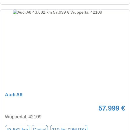
Audi A8
57.999 €
Wuppertal, 42109
43.682 km
Diesel
210 kw (286 PS)