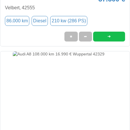
Velbert, 42555
86.000 km
Diesel
210 kw (286 PS)
➜
★
➦