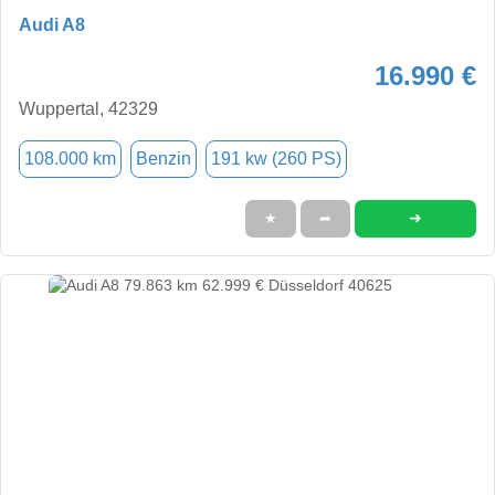
Audi A8
16.990 €
Wuppertal, 42329
108.000 km
Benzin
191 kw (260 PS)
➜
★
➦